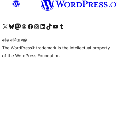
आमच्या X (एक्स) (पूर्वीचे ट्विटर) खात्याला भेट द्या
आमच्या ब्लूस्की खात्याला भेट द्या.
आमच्या Mastodon खात्याला भेट द्या.
आमच्या थ्रेड्स खात्याला भेट द्या.
आमच्या फेसबुक पेजला भेट द्या
आमच्या इंस्टाग्राम खात्याला भेट द्या
आमच्या लिंक्डइन खात्याला भेट द्या
आमच्या टिकटॉक अकाउंटला भेट द्या.
आमच्या यूट्यूब चॅनेलला भेट द्या
आमच्या टंबलर खात्याला भेट द्या.
कोड कविता आहे
The WordPress® trademark is the intellectual property
of the WordPress Foundation.