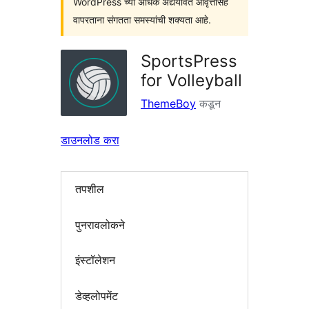
WordPress च्या अधिक अद्ययावत आवृत्तींसह
वापरताना संगतता समस्यांची शक्यता आहे.
SportsPress
for Volleyball
ThemeBoy
कडून
डाउनलोड करा
तपशील
पुनरावलोकने
इंस्टॉलेशन
डेव्हलोपमेंट