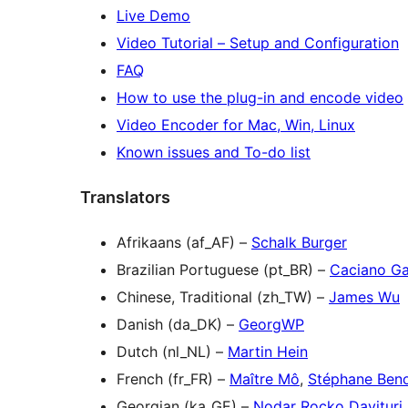
Live Demo
Video Tutorial – Setup and Configuration
FAQ
How to use the plug-in and encode video
Video Encoder for Mac, Win, Linux
Known issues and To-do list
Translators
Afrikaans (af_AF) –
Schalk Burger
Brazilian Portuguese (pt_BR) –
Caciano Ga
Chinese, Traditional (zh_TW) –
James Wu
Danish (da_DK) –
GeorgWP
Dutch (nl_NL) –
Martin Hein
French (fr_FR) –
Maître Mô
,
Stéphane Beno
Georgian (ka_GE) –
Nodar Rocko Davituri