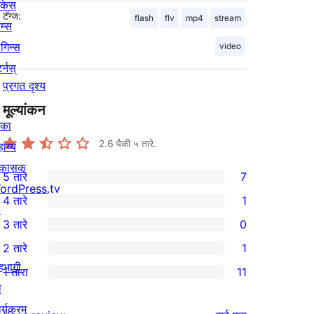
ोकेस
टॅग्ज:
flash
flv
mp4
stream
म्स
लगिन्स
video
र्नस्
प्रगत दृश्य
मूल्यांकन
िका
2.6
पैकी ५ तारे.
ाय्य
िकासक
5 तारे
7
7
ordPress.tv
4 तारे
1
5-
↗
1
3 तारे
0
तारांकित
4-
0
2 तारे
1
परीक्षणे
तारांकित
3-
1
हभागी
1 तारा
11
पुनरावलोकन
तारांकित
2-
11
ा
परीक्षणे
तारांकित
1-
र्यक्रम