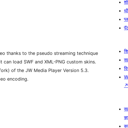
श
थी
प्
पॅट
श
eo thanks to the pseudo streaming technique
सह
 it can load SWF and XML-PNG custom skins.
व
fork) of the JW Media Player Version 5.3.
W
deo encoding.
स
व्ह
का