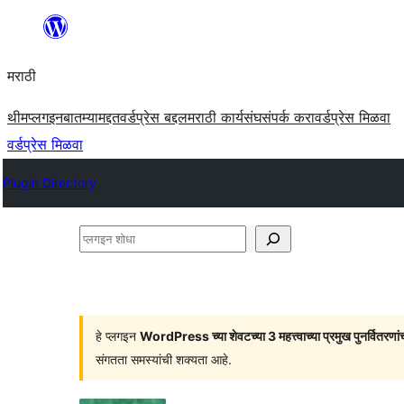
सामुग्रीवर
जा
मराठी
थीम
प्लगइन
बातम्या
मद्दत
वर्डप्रेस बद्दल
मराठी कार्यसंघ
संपर्क करा
वर्डप्रेस मिळवा
वर्डप्रेस मिळवा
Plugin Directory
प्लगइन
शोधा
हे प्लगइन
WordPress च्या शेवटच्या 3 महत्त्वाच्या प्रमुख पुनर्वितरणां
संगतता समस्यांची शक्यता आहे.