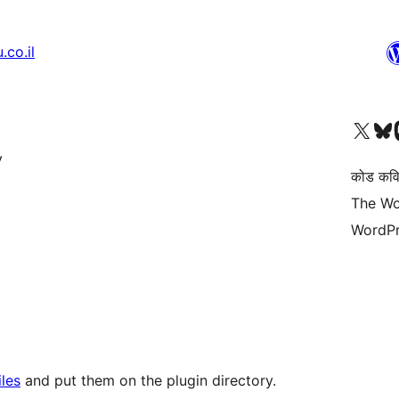
co.il
आमच्या X (एक्स) (पूर्वीचे ट्विटर) खात्याला भेट द्या
आमच्या ब्लूस्की खात्याला भेट द्या.
आमच्या M
v
कोड कवि
The Wo
WordPr
les
and put them on the plugin directory.