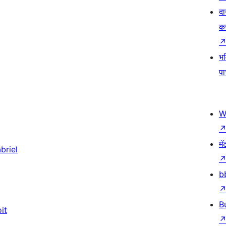
दा
क
भव
प
W
मॅ
briel
b
B
it