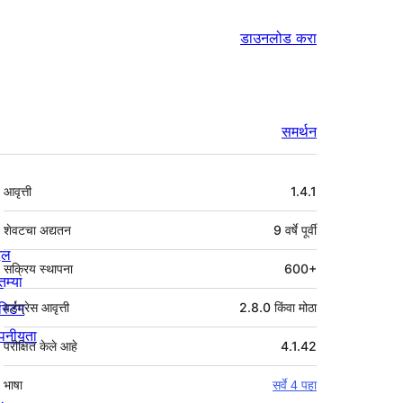
डाउनलोड करा
समर्थन
मेटा
आवृत्ती
1.4.1
शेवटचा अद्यतन
9 वर्षे
पूर्वी
्दल
सक्रिय स्थापना
600+
तम्या
स्टिंग
वर्डप्रेस आवृत्ती
2.8.0 किंवा मोठा
पनीयता
परीक्षित केले आहे
4.1.42
भाषा
सर्वे 4 पहा