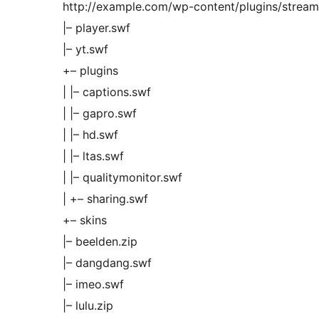
http://example.com/wp-content/plugins/stream
|– player.swf
|– yt.swf
+– plugins
| |– captions.swf
| |– gapro.swf
| |– hd.swf
| |– ltas.swf
| |– qualitymonitor.swf
| +– sharing.swf
+– skins
|– beelden.zip
|– dangdang.swf
|– imeo.swf
|– lulu.zip