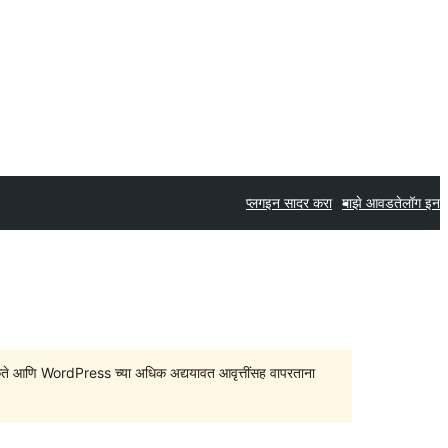
प्लगइन सादर करा
माझे आवडते
लॉग इन
सु शकते आणि WordPress च्या अधिक अद्ययावत आवृत्तींसह वापरताना