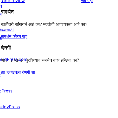
पुनरावलोकने
Your review
सर्व
पहा
पुनरावलोकन
तारांकित
न
समर्थन
परीक्षणे
रा
↗
काहीतरी सांगायचं आहे का? मदतीची आवश्यकता आहे का?
िष्यासाठी
समर्थन फोरम पहा
ाच
देणगी
ordPress.com
आपण हे प्लगइन पुरविण्यात समर्थन करू इच्छिता का?
↗
ह्या प्लगइनला देणगी द्या
ट
↗
bPress
↗
uddyPress
↗