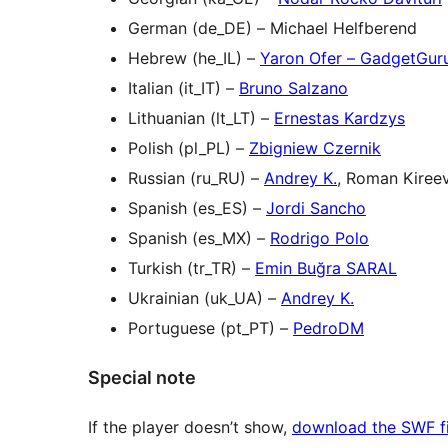
German (de_DE) – Michael Helfberend
Hebrew (he_IL) –
Yaron Ofer – GadgetGuru.
Italian (it_IT) –
Bruno Salzano
Lithuanian (lt_LT) –
Ernestas Kardzys
Polish (pl_PL) –
Zbigniew Czernik
Russian (ru_RU) –
Andrey K.
, Roman Kiree
Spanish (es_ES) –
Jordi Sancho
Spanish (es_MX) –
Rodrigo Polo
Turkish (tr_TR) –
Emin Buğra SARAL
Ukrainian (uk_UA) –
Andrey K.
Portuguese (pt_PT) –
PedroDM
Special note
If the player doesn’t show,
download the SWF fi