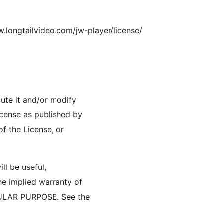
.longtailvideo.com/jw-player/license/
bute it and/or modify
icense as published by
of the License, or
ll be useful,
 implied warranty of
MERCHANTABILITY or FITNESS FOR A PARTICULAR PURPOSE. See the