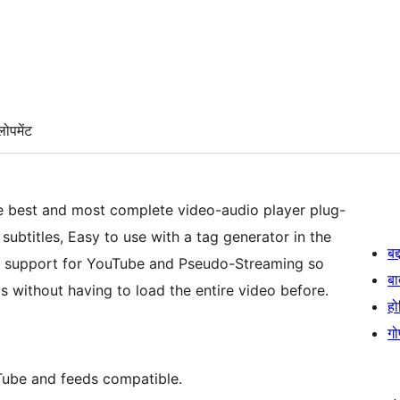
लोपमेंट
he best and most complete video-audio player plug-
subtitles, Easy to use with a tag generator in the
बद
d, support for YouTube and Pseudo-Streaming so
बा
 without having to load the entire video before.
हो
गो
Tube and feeds compatible.