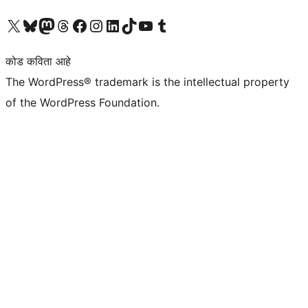
आमच्या X (एक्स) (पूर्वीचे ट्विटर) खात्याला भेट द्या
आमच्या ब्लूस्की खात्याला भेट द्या.
आमच्या Mastodon खात्याला भेट द्या.
आमच्या थ्रेड्स खात्याला भेट द्या.
आमच्या फेसबुक पेजला भेट द्या
आमच्या इंस्टाग्राम खात्याला भेट द्या
आमच्या लिंक्डइन खात्याला भेट द्या
आमच्या टिकटॉक अकाउंटला भेट द्या.
आमच्या यूट्यूब चॅनेलला भेट द्या
आमच्या टंबलर खात्याला भेट द्या.
कोड कविता आहे
The WordPress® trademark is the intellectual property
of the WordPress Foundation.