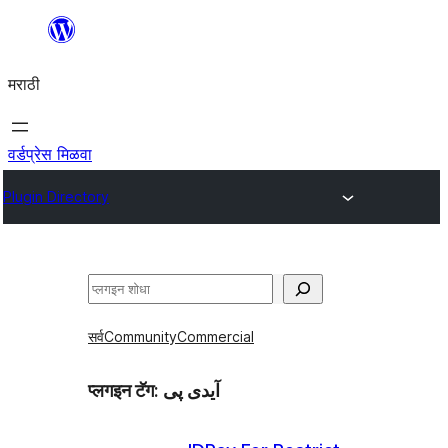
सामुग्रीवर
जा
मराठी
वर्डप्रेस मिळवा
Plugin Directory
शोधा
सर्व
Community
Commercial
प्लगइन टॅग:
آیدی پی