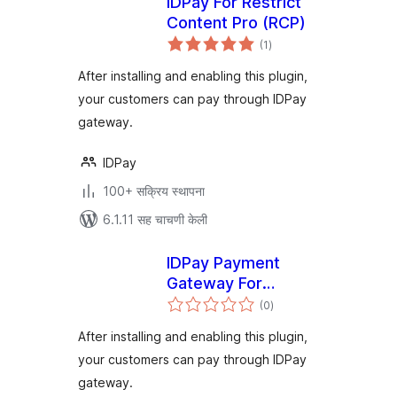
IDPay For Restrict
Content Pro (RCP)
एकूण
(1
)
मूल्यांकन
After installing and enabling this plugin,
your customers can pay through IDPay
gateway.
IDPay
100+ सक्रिय स्थापना
6.1.11 सह चाचणी केली
IDPay Payment
Gateway For
एकूण
LearnPress
(0
)
मूल्यांकन
After installing and enabling this plugin,
your customers can pay through IDPay
gateway.