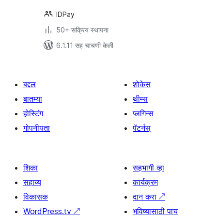
IDPay
50+ सक्रिय स्थापना
6.1.11 सह चाचणी केली
बद्दल
शोकेस
बातम्या
थीम्स
होस्टिंग
प्लगिन्स
गोपनीयता
पॅटर्नस्
शिका
सहभागी व्हा
सहाय्य
कार्यक्रम
विकासक
दान करा
↗
WordPress.tv
↗
भविष्यासाठी पाच