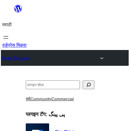
सामुग्रीवर
जा
मराठी
वर्डप्रेस मिळवा
Plugin Directory
शोधा
सर्व
Community
Commercial
प्लगइन टॅग:
پی پینگ