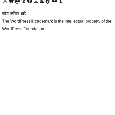
आमच्या X (एक्स) (पूर्वीचे ट्विटर) खात्याला भेट द्या
आमच्या ब्लूस्की खात्याला भेट द्या.
आमच्या Mastodon खात्याला भेट द्या.
आमच्या थ्रेड्स खात्याला भेट द्या.
आमच्या फेसबुक पेजला भेट द्या
आमच्या इंस्टाग्राम खात्याला भेट द्या
आमच्या लिंक्डइन खात्याला भेट द्या
आमच्या टिकटॉक अकाउंटला भेट द्या.
आमच्या यूट्यूब चॅनेलला भेट द्या
आमच्या टंबलर खात्याला भेट द्या.
कोड कविता आहे
The WordPress® trademark is the intellectual property of the
WordPress Foundation.