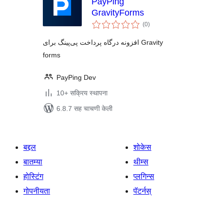
PayPing
GravityForms
एकूण
(0
)
मूल्यांकन
افزونه درگاه پرداخت پی‌پینگ برای Gravity
forms
PayPing Dev
10+ सक्रिय स्थापना
6.8.7 सह चाचणी केली
बद्दल
शोकेस
बातम्या
थीम्स
होस्टिंग
प्लगिन्स
गोपनीयता
पॅटर्नस्