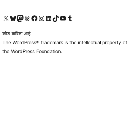
आमच्या X (एक्स) (पूर्वीचे ट्विटर) खात्याला भेट द्या
आमच्या ब्लूस्की खात्याला भेट द्या.
आमच्या Mastodon खात्याला भेट द्या.
आमच्या थ्रेड्स खात्याला भेट द्या.
आमच्या फेसबुक पेजला भेट द्या
आमच्या इंस्टाग्राम खात्याला भेट द्या
आमच्या लिंक्डइन खात्याला भेट द्या
आमच्या टिकटॉक अकाउंटला भेट द्या.
आमच्या यूट्यूब चॅनेलला भेट द्या
आमच्या टंबलर खात्याला भेट द्या.
कोड कविता आहे
The WordPress® trademark is the intellectual property of
the WordPress Foundation.