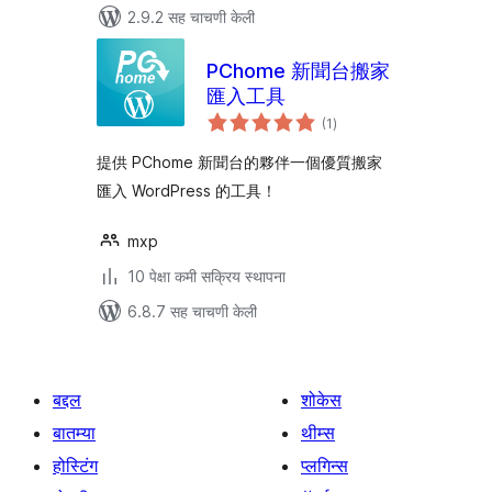
2.9.2 सह चाचणी केली
PChome 新聞台搬家
匯入工具
एकूण
(1
)
मूल्यांकन
提供 PChome 新聞台的夥伴一個優質搬家
匯入 WordPress 的工具！
mxp
10 पेक्षा कमी सक्रिय स्थापना
6.8.7 सह चाचणी केली
बद्दल
शोकेस
बातम्या
थीम्स
होस्टिंग
प्लगिन्स