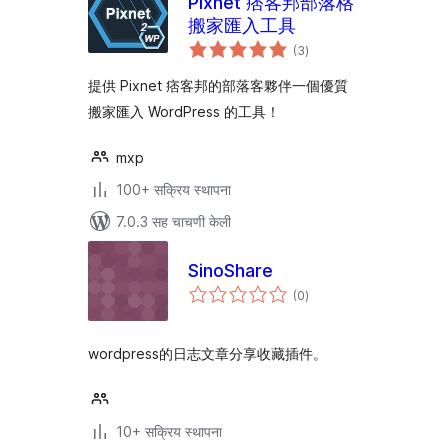
Pixnet 痞客邦部落格
搬家匯入工具
एकूण
(3
)
मूल्यांकन
提供 Pixnet 痞客邦的部落客夥伴一個優質
搬家匯入 WordPress 的工具！
mxp
100+ सक्रिय स्थापना
7.0.3 सह चाचणी केली
SinoShare
एकूण
(0
)
मूल्यांकन
wordpress的日志文章分享收藏插件。
10+ सक्रिय स्थापना