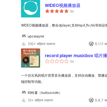
WIDEO视频播放器
एकूण
(6
)
मूल्यांकन
WIDEO视频播放器，整合dplayer,支持mp4,flv,hls等协
upcwayne
100+ सक्रिय स्थापना
6.1.11 स
record player musicbox 唱
एकूण
(0
)
मूल्यांकन
一个仿古风的唱片背景音乐播放器，支持自动播放、禁播
端控制等功能。
码铃薯（tudoucode）
10+ सक्रिय स्थापना
6.8.7 स