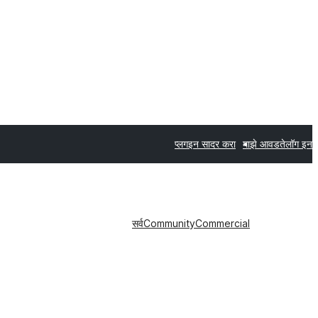
प्लगइन सादर करा
माझे आवडते
लॉग इन
सर्व
Community
Commercial