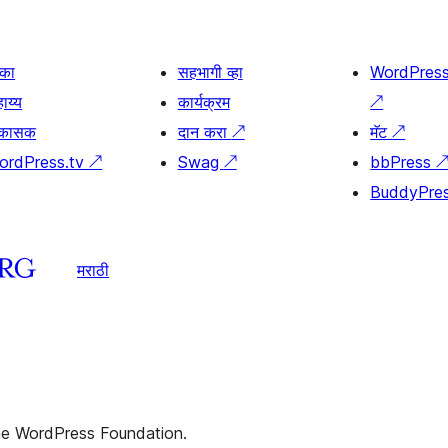
िका
सहभागी व्हा
WordPres
ाय्य
कार्यक्रम
↗
िकासक
दान करा
↗
मॅट
↗
ordPress.tv
↗
Swag
↗
bbPress
BuddyPre
मराठी
the WordPress Foundation.