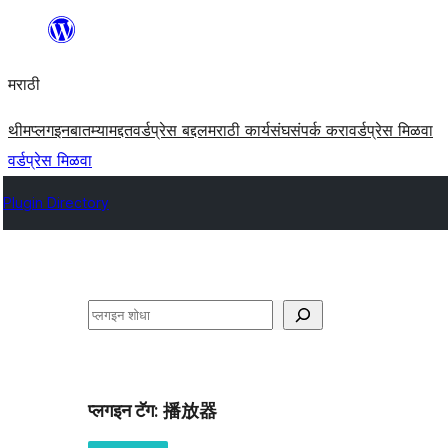
सामुग्रीवर
जा
मराठी
थीम
प्लगइन
बातम्या
मद्दत
वर्डप्रेस बद्दल
मराठी कार्यसंघ
संपर्क करा
वर्डप्रेस मिळवा
वर्डप्रेस मिळवा
Plugin Directory
शोधा
प्लगइन टॅग:
播放器