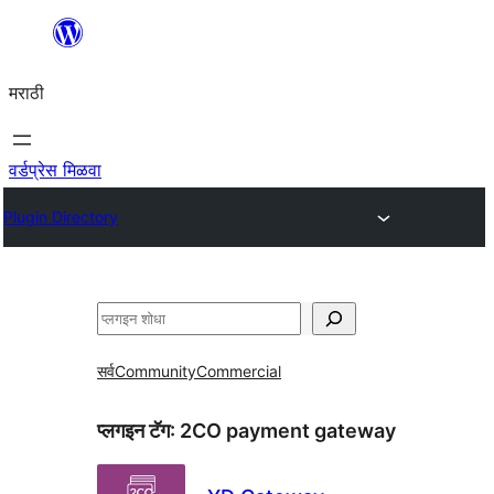
सामुग्रीवर
जा
मराठी
वर्डप्रेस मिळवा
Plugin Directory
शोधा
सर्व
Community
Commercial
प्लगइन टॅग:
2CO payment gateway