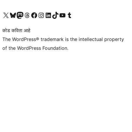
आमच्या X (एक्स) (पूर्वीचे ट्विटर) खात्याला भेट द्या
आमच्या ब्लूस्की खात्याला भेट द्या.
आमच्या Mastodon खात्याला भेट द्या.
आमच्या थ्रेड्स खात्याला भेट द्या.
आमच्या फेसबुक पेजला भेट द्या
आमच्या इंस्टाग्राम खात्याला भेट द्या
आमच्या लिंक्डइन खात्याला भेट द्या
आमच्या टिकटॉक अकाउंटला भेट द्या.
आमच्या यूट्यूब चॅनेलला भेट द्या
आमच्या टंबलर खात्याला भेट द्या.
कोड कविता आहे
The WordPress® trademark is the intellectual property
of the WordPress Foundation.