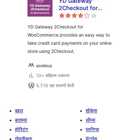
YD Gateway
2Checkout for
एकूण
WooCommerce
(2
)
मूल्यांकन
YD Gateway 2Checkout for
WooCommerce provides an easy way to
take credit card payments on your online
store using 2Checkout.
axeleus
10+ सक्रिय स्थापना
5.7.16 सह चाचणी केली
बद्दल
शोकेस
बातम्या
थीम्स
होस्टिंग
प्लगिन्स
गोपनीयता
पॅटर्नस्