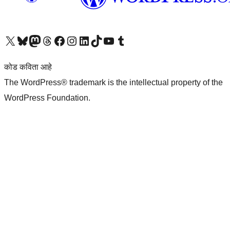
आमच्या X (एक्स) (पूर्वीचे ट्विटर) खात्याला भेट द्या
आमच्या ब्लूस्की खात्याला भेट द्या.
आमच्या Mastodon खात्याला भेट द्या.
आमच्या थ्रेड्स खात्याला भेट द्या.
आमच्या फेसबुक पेजला भेट द्या
आमच्या इंस्टाग्राम खात्याला भेट द्या
आमच्या लिंक्डइन खात्याला भेट द्या
आमच्या टिकटॉक अकाउंटला भेट द्या.
आमच्या यूट्यूब चॅनेलला भेट द्या
आमच्या टंबलर खात्याला भेट द्या.
कोड कविता आहे
The WordPress® trademark is the intellectual property of the
WordPress Foundation.