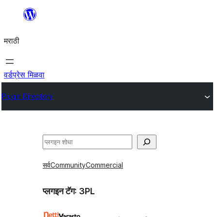
सामुग्रीवर
जा
मराठी
वर्डप्रेस मिळवा
Plugin Directory
शोधा
सर्व
Community
Commercial
प्लगइन टॅग:
3PL