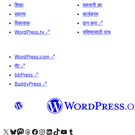
शिका
सहभागी व्हा
सहाय्य
कार्यक्रम
विकासक
दान करा
↗
WordPress.tv
↗
भविष्यासाठी पाच
WordPress.com
↗
मॅट
↗
bbPress
↗
BuddyPress
↗
आमच्या X (एक्स) (पूर्वीचे ट्विटर) खात्याला भेट द्या
आमच्या ब्लूस्की खात्याला भेट द्या.
आमच्या Mastodon खात्याला भेट द्या.
आमच्या थ्रेड्स खात्याला भेट द्या.
आमच्या फेसबुक पेजला भेट द्या
आमच्या इंस्टाग्राम खात्याला भेट द्या
आमच्या लिंक्डइन खात्याला भेट द्या
आमच्या टिकटॉक अकाउंटला भेट द्या.
आमच्या यूट्यूब चॅनेलला भेट द्या
आमच्या टंबलर खात्याला भेट द्या.