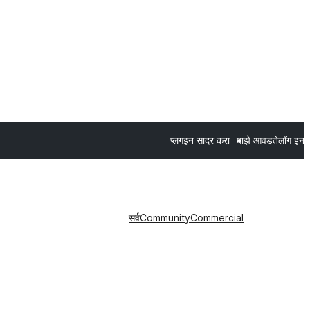
प्लगइन सादर करा
माझे आवडते
लॉग इन
सर्व
Community
Commercial