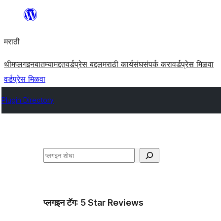
सामुग्रीवर
जा
मराठी
थीम
प्लगइन
बातम्या
मद्दत
वर्डप्रेस बद्दल
मराठी कार्यसंघ
संपर्क करा
वर्डप्रेस मिळवा
वर्डप्रेस मिळवा
Plugin Directory
शोधा
प्लगइन टॅग:
5 Star Reviews