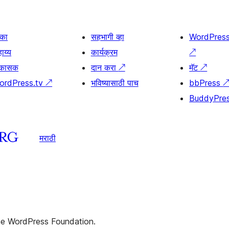
िका
सहभागी व्हा
WordPres
ाय्य
कार्यक्रम
↗
िकासक
दान करा
↗
मॅट
↗
ordPress.tv
↗
भविष्यासाठी पाच
bbPress
BuddyPre
मराठी
the WordPress Foundation.