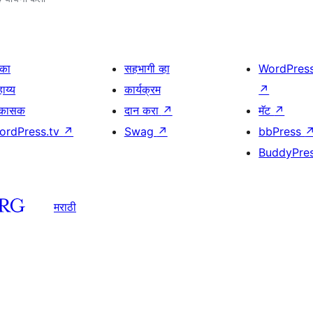
िका
सहभागी व्हा
WordPres
ाय्य
कार्यक्रम
↗
िकासक
दान करा
↗
मॅट
↗
ordPress.tv
↗
Swag
↗
bbPress
BuddyPre
मराठी