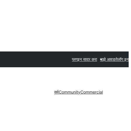
प्लगइन सादर करा
माझे आवडते
लॉग इन
सर्व
Community
Commercial