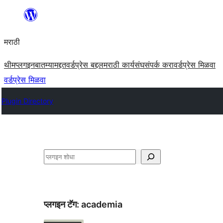
सामुग्रीवर
जा
मराठी
थीम
प्लगइन
बातम्या
मद्दत
वर्डप्रेस बद्दल
मराठी कार्यसंघ
संपर्क करा
वर्डप्रेस मिळवा
वर्डप्रेस मिळवा
Plugin Directory
शोधा
प्लगइन टॅग:
academia