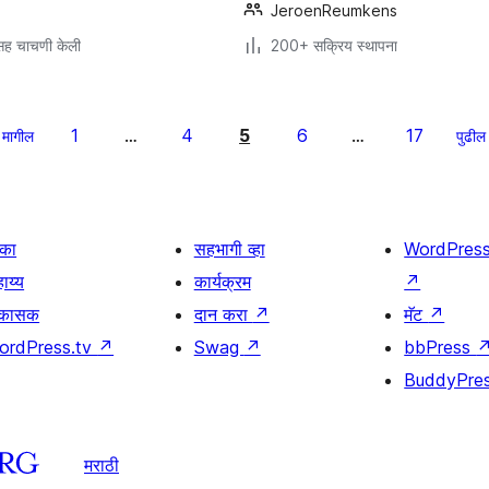
JeroenReumkens
ह चाचणी केली
200+ सक्रिय स्थापना
1
4
5
6
17
मागील
…
…
पुढील
िका
सहभागी व्हा
WordPres
ाय्य
कार्यक्रम
↗
िकासक
दान करा
↗
मॅट
↗
ordPress.tv
↗
Swag
↗
bbPress
BuddyPre
मराठी