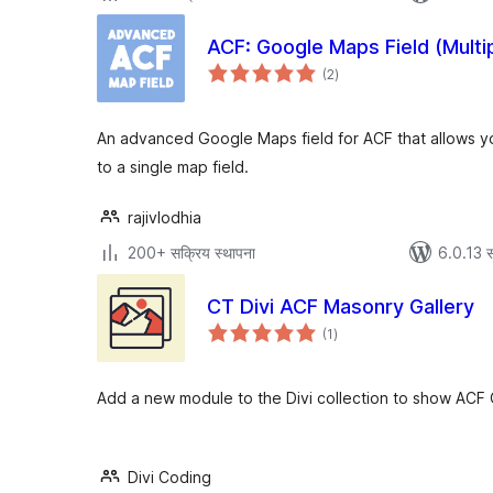
ACF: Google Maps Field (Multi
एकूण
(2
)
मूल्यांकन
An advanced Google Maps field for ACF that allows yo
to a single map field.
rajivlodhia
200+ सक्रिय स्थापना
6.0.13 स
CT Divi ACF Masonry Gallery
एकूण
(1
)
मूल्यांकन
Add a new module to the Divi collection to show ACF G
Divi Coding