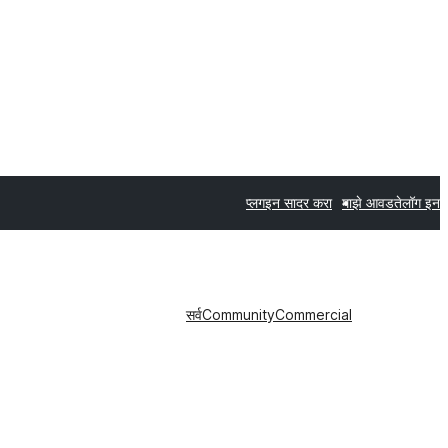
प्लगइन सादर करा
माझे आवडते
लॉग इन
सर्व
Community
Commercial