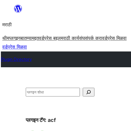
सामुग्रीवर
जा
मराठी
थीम
प्लगइन
बातम्या
मद्दत
वर्डप्रेस बद्दल
मराठी कार्यसंघ
संपर्क करा
वर्डप्रेस मिळवा
वर्डप्रेस मिळवा
Plugin Directory
शोधा
प्लगइन टॅग:
acf