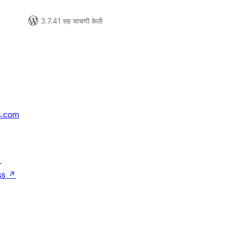
3.7.41 सह चाचणी केली
s.com
↗
ss
↗