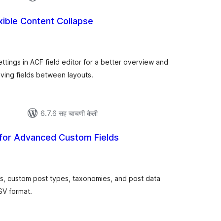
ible Content Collapse
ूण
्यांकन
tings in ACF field editor for a better overview and
oving fields between layouts.
6.7.6 सह चाचणी केली
 for Advanced Custom Fields
ूण
ल्यांकन
ps, custom post types, taxonomies, and post data
CSV format.