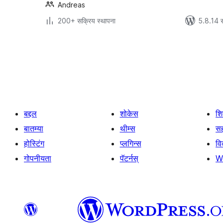
Andreas
200+ सक्रिय स्थापना
5.8.14 स
पोस्ट्स
पृष्ठांकन
बद्दल
शोकेस
श
बातम्या
थीम्स
सह
होस्टिंग
प्लगिन्स
व
गोपनीयता
पॅटर्नस्
W