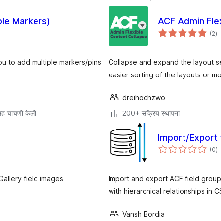
ple Markers)
ACF Admin Flex
एक
(2
)
मूल
u to add multiple markers/pins
Collapse and expand the layout set
easier sorting of the layouts or m
dreihochzwo
ह चाचणी केली
200+ सक्रिय स्थापना
Import/Export
एक
(0
)
मू
allery field images
Import and export ACF field grou
with hierarchical relationships in 
Vansh Bordia