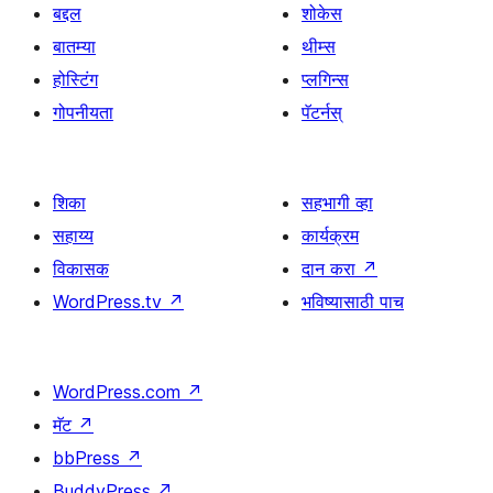
बद्दल
शोकेस
बातम्या
थीम्स
होस्टिंग
प्लगिन्स
गोपनीयता
पॅटर्नस्
शिका
सहभागी व्हा
सहाय्य
कार्यक्रम
विकासक
दान करा
↗
WordPress.tv
↗
भविष्यासाठी पाच
WordPress.com
↗
मॅट
↗
bbPress
↗
BuddyPress
↗