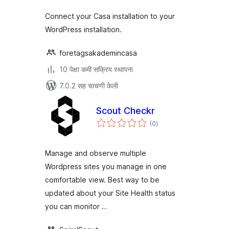
Connect your Casa installation to your
WordPress installation.
foretagsakademincasa
10 पेक्षा कमी सक्रिय स्थापना
7.0.2 सह चाचणी केली
Scout Checkr
एकूण
(0
)
मूल्यांकन
Manage and observe multiple
Wordpress sites you manage in one
comfortable view. Best way to be
updated about your Site Health status
you can monitor …