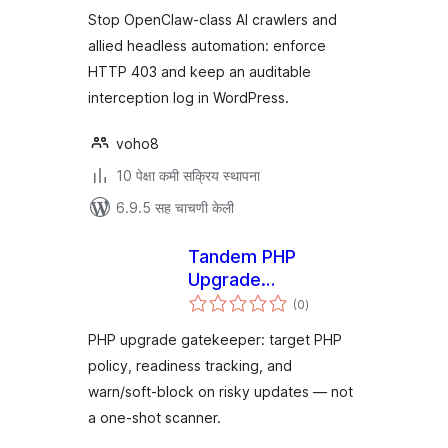
Stop OpenClaw-class AI crawlers and
allied headless automation: enforce
HTTP 403 and keep an auditable
interception log in WordPress.
voho8
10 पेक्षा कमी सक्रिय स्थापना
6.9.5 सह चाचणी केली
Tandem PHP
Upgrade
एकूण
Gatekeeper
(0
)
मूल्यांकन
PHP upgrade gatekeeper: target PHP
policy, readiness tracking, and
warn/soft-block on risky updates — not
a one-shot scanner.