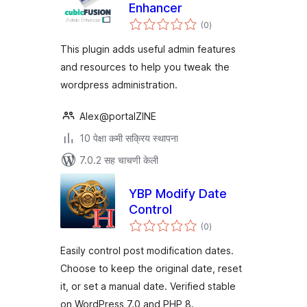
Enhancer
एकूण
(0
)
मूल्यांकन
This plugin adds useful admin features
and resources to help you tweak the
wordpress administration.
Alex@portalZINE
10 पेक्षा कमी सक्रिय स्थापना
7.0.2 सह चाचणी केली
YBP Modify Date
Control
एकूण
(0
)
मूल्यांकन
Easily control post modification dates.
Choose to keep the original date, reset
it, or set a manual date. Verified stable
on WordPress 7.0 and PHP 8.