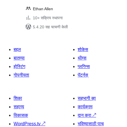
Ethan Allen
10+ सक्रिय स्थापना
5.4.20 सह चाचणी केली
बद्दल
शोकेस
बातम्या
थीम्स
होस्टिंग
प्लगिन्स
गोपनीयता
पॅटर्नस्
शिका
सहभागी व्हा
सहाय्य
कार्यक्रम
विकासक
दान करा
↗
WordPress.tv
↗
भविष्यासाठी पाच