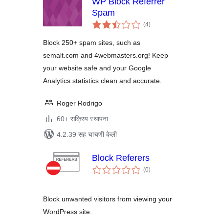
WP Block Referrer
Spam
एकूण
(4
)
मूल्यांकन
Block 250+ spam sites, such as
semalt.com and 4webmasters.org! Keep
your website safe and your Google
Analytics statistics clean and accurate.
Roger Rodrigo
60+ सक्रिय स्थापना
4.2.39 सह चाचणी केली
Block Referers
एकूण
(0
)
मूल्यांकन
Block unwanted visitors from viewing your
WordPress site.