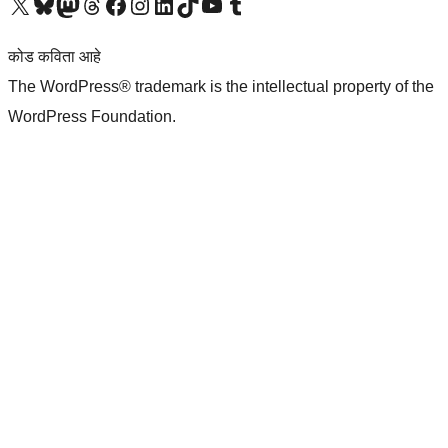
आमच्या X (एक्स) (पूर्वीचे ट्विटर) खात्याला भेट द्या
आमच्या ब्लूस्की खात्याला भेट द्या.
आमच्या Mastodon खात्याला भेट द्या.
आमच्या थ्रेड्स खात्याला भेट द्या.
आमच्या फेसबुक पेजला भेट द्या
आमच्या इंस्टाग्राम खात्याला भेट द्या
आमच्या लिंक्डइन खात्याला भेट द्या
आमच्या टिकटॉक अकाउंटला भेट द्या.
आमच्या यूट्यूब चॅनेलला भेट द्या
आमच्या टंबलर खात्याला भेट द्या.
कोड कविता आहे
The WordPress® trademark is the intellectual property of the
WordPress Foundation.