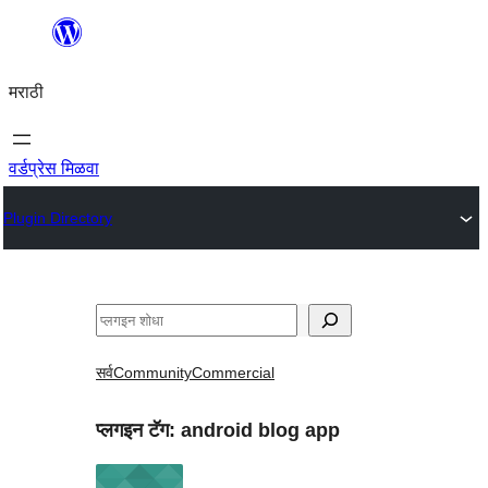
सामुग्रीवर
जा
मराठी
वर्डप्रेस मिळवा
Plugin Directory
शोधा
सर्व
Community
Commercial
प्लगइन टॅग:
android blog app