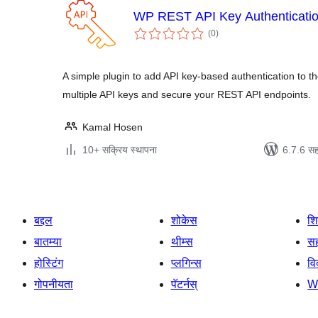
WP REST API Key Authenticati
एकूण
(0
)
मूल्यांकन
A simple plugin to add API key-based authentication t
multiple API keys and secure your REST API endpoints.
Kamal Hosen
10+ सक्रिय स्थापना
6.7.6 सह
बद्दल
शोकेस
श
बातम्या
थीम्स
सह
होस्टिंग
प्लगिन्स
व
गोपनीयता
पॅटर्नस्
W