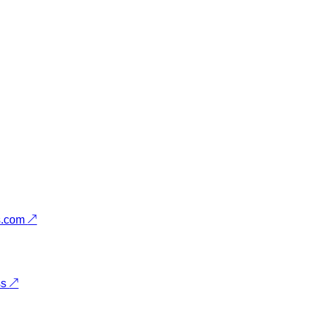
s.com
↗
ss
↗