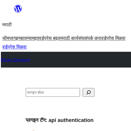
सामुग्रीवर
जा
मराठी
थीम
प्लगइन
बातम्या
मद्दत
वर्डप्रेस बद्दल
मराठी कार्यसंघ
संपर्क करा
वर्डप्रेस मिळवा
वर्डप्रेस मिळवा
Plugin Directory
शोधा
प्लगइन टॅग:
api authentication