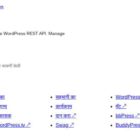
on
o the WordPress REST API. Manage
 चाचणी केली
िका
सहभागी व्हा
WordPres
ाय्य
कार्यक्रम
मॅट
↗
िकासक
दान करा
↗
bbPress
↗
ordPress.tv
↗
Swag
↗
BuddyPre