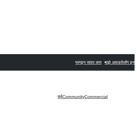
प्लगइन सादर करा
माझे आवडते
लॉग इन
सर्व
Community
Commercial