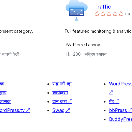
Traffic
एक
(0
)
मू
consent category.
Full featured monitoring & analyti
Pierre Lannoy
 चाचणी केली
200+ सक्रिय स्थापना
िका
सहभागी व्हा
WordPres
ाय्य
कार्यक्रम
↗
िकासक
दान करा
↗
मॅट
↗
ordPress.tv
↗
Swag
↗
bbPress
BuddyPre