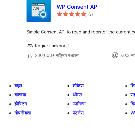
WP Consent API
एकूण
(2
)
मूल्यांकन
Simple Consent API to read and register the current 
Rogier Lankhorst
200,000+ सक्रिय स्थापना
7.0.3 सह
बद्दल
शोकेस
श
बातम्या
थीम्स
सह
होस्टिंग
प्लगिन्स
व
गोपनीयता
पॅटर्नस्
W