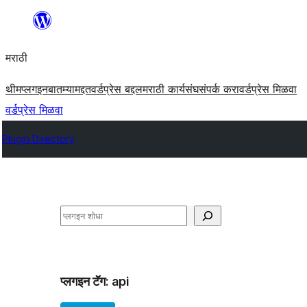
सामुग्रीवर
जा
मराठी
थीम
प्लगइन
बातम्या
मद्दत
वर्डप्रेस बद्दल
मराठी कार्यसंघ
संपर्क करा
वर्डप्रेस मिळवा
वर्डप्रेस मिळवा
Plugin Directory
शोधा
प्लगइन टॅग:
api