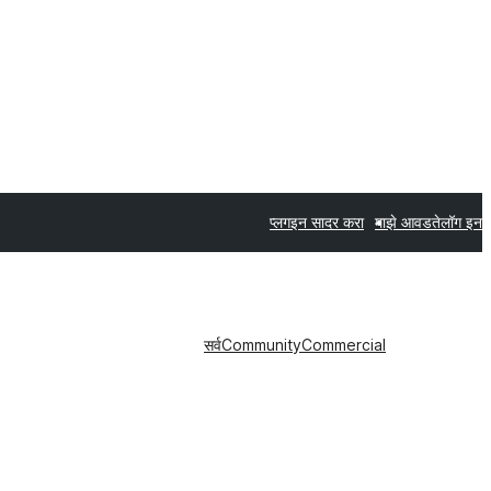
प्लगइन सादर करा
माझे आवडते
लॉग इन
सर्व
Community
Commercial