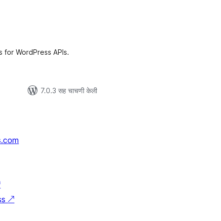
ूण
ल्यांकन
cs for WordPress APIs.
7.0.3 सह चाचणी केली
s.com
↗
ss
↗