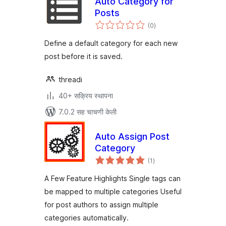
Auto Category for
Posts
एकूण
(0
)
मूल्यांकन
Define a default category for each new
post before it is saved.
threadi
40+ सक्रिय स्थापना
7.0.2 सह चाचणी केली
Auto Assign Post
Category
एकूण
(1
)
मूल्यांकन
A Few Feature Highlights Single tags can
be mapped to multiple categories Useful
for post authors to assign multiple
categories automatically.