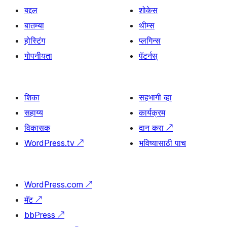
बद्दल
शोकेस
बातम्या
थीम्स
होस्टिंग
प्लगिन्स
गोपनीयता
पॅटर्नस्
शिका
सहभागी व्हा
सहाय्य
कार्यक्रम
विकासक
दान करा
↗
WordPress.tv
↗
भविष्यासाठी पाच
WordPress.com
↗
मॅट
↗
bbPress
↗