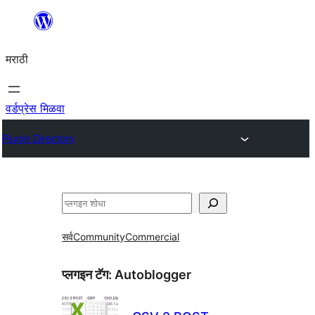
सामुग्रीवर
जा
मराठी
वर्डप्रेस मिळवा
Plugin Directory
शोधा
सर्व
Community
Commercial
प्लगइन टॅग:
Autoblogger