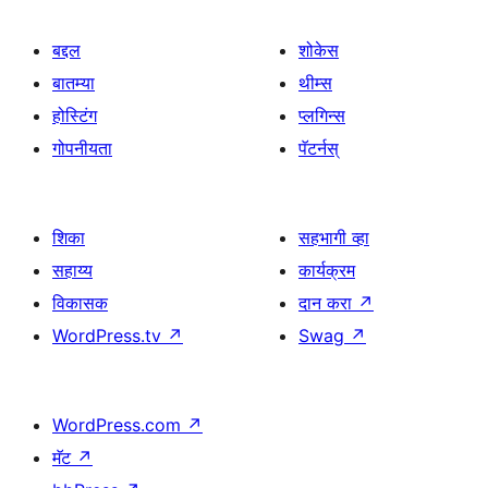
बद्दल
शोकेस
बातम्या
थीम्स
होस्टिंग
प्लगिन्स
गोपनीयता
पॅटर्नस्
शिका
सहभागी व्हा
सहाय्य
कार्यक्रम
विकासक
दान करा
↗
WordPress.tv
↗
Swag
↗
WordPress.com
↗
मॅट
↗