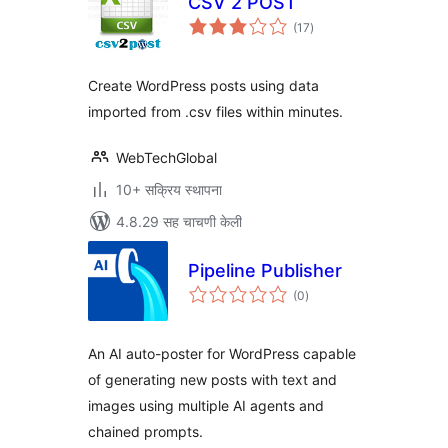
CSV 2 POST
एकूण
(17
)
मूल्यांकन
Create WordPress posts using data
imported from .csv files within minutes.
WebTechGlobal
10+ सक्रिय स्थापना
4.8.29 सह चाचणी केली
Pipeline Publisher
एकूण
(0
)
मूल्यांकन
An AI auto-poster for WordPress capable
of generating new posts with text and
images using multiple AI agents and
chained prompts.