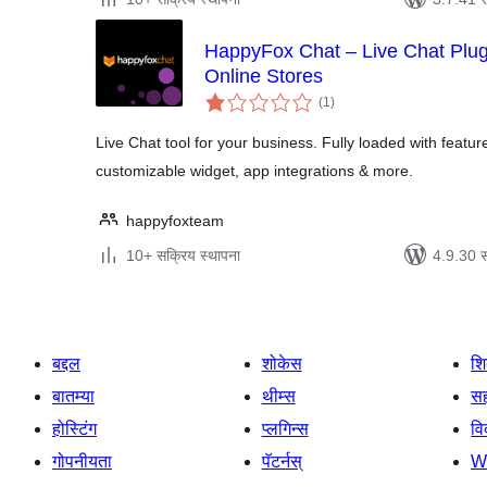
HappyFox Chat – Live Chat Pl
Online Stores
एकूण
(1
)
मूल्यांकन
Live Chat tool for your business. Fully loaded with features
customizable widget, app integrations & more.
happyfoxteam
10+ सक्रिय स्थापना
4.9.30 स
बद्दल
शोकेस
श
बातम्या
थीम्स
सह
होस्टिंग
प्लगिन्स
व
गोपनीयता
पॅटर्नस्
W