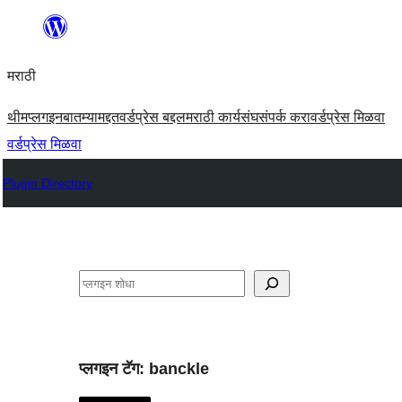
सामुग्रीवर
जा
मराठी
थीम
प्लगइन
बातम्या
मद्दत
वर्डप्रेस बद्दल
मराठी कार्यसंघ
संपर्क करा
वर्डप्रेस मिळवा
वर्डप्रेस मिळवा
Plugin Directory
शोधा
प्लगइन टॅग:
banckle