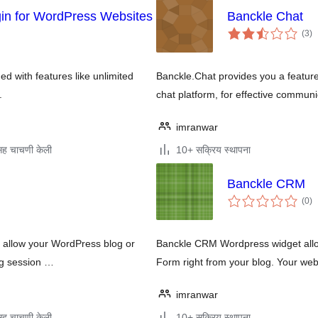
in for WordPress Websites
Banckle Chat
एक
(3
)
मूल
d with features like unlimited
Banckle.Chat provides you a feature 
.
chat platform, for effective communic
imranwar
ह चाचणी केली
10+ सक्रिय स्थापना
Banckle CRM
एक
(0
)
मूल
allow your WordPress blog or
Banckle CRM Wordpress widget allow
ing session …
Form right from your blog. Your web
imranwar
ह चाचणी केली
10+ सक्रिय स्थापना