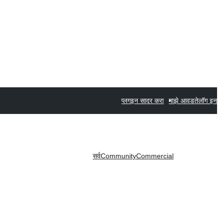
प्लगइन सादर करा
माझे आवडते
लॉग इन
सर्व
Community
Commercial