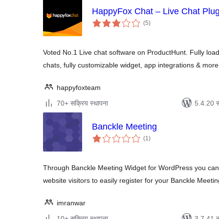
HappyFox Chat – Live Chat Plug
एकूण
(5
)
मूल्यांकन
Voted No.1 Live chat software on ProductHunt. Fully loade
chats, fully customizable widget, app integrations & more
happyfoxteam
70+ सक्रिय स्थापना
5.4.20 स
Banckle Meeting
एकूण
(1
)
मूल्यांकन
Through Banckle Meeting Widget for WordPress you can 
website visitors to easily register for your Banckle Meet
imranwar
10+ सक्रिय स्थापना
3.7.41 स