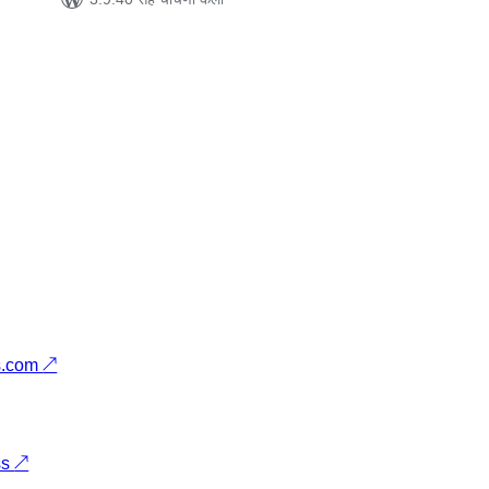
s.com
↗
ss
↗