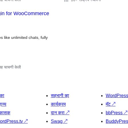
ugin for WooCommerce
 like unlimited chats, fully
ह चाचणी केली
िका
सहभागी व्हा
WordPres
ाय्य
कार्यक्रम
मॅट
↗
िकासक
दान करा
↗
bbPress
↗
ordPress.tv
↗
Swag
↗
BuddyPre