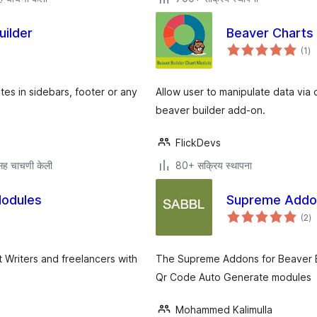
uilder
Beaver Charts 
एक
(1
)
मूल
es in sidebars, footer or any
Allow user to manipulate data via 
beaver builder add-on.
FlickDevs
ह चाचणी केली
80+ सक्रिय स्थापना
Modules
Supreme Addons
एक
(2
)
मूल
t Writers and freelancers with
The Supreme Addons for Beaver Bu
Qr Code Auto Generate modules
Mohammed Kalimulla