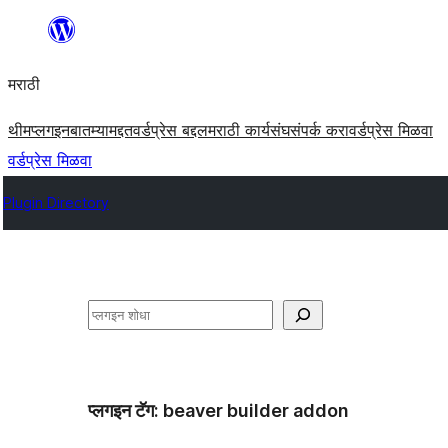
सामुग्रीवर
जा
मराठी
थीम
प्लगइन
बातम्या
मद्दत
वर्डप्रेस बद्दल
मराठी कार्यसंघ
संपर्क करा
वर्डप्रेस मिळवा
वर्डप्रेस मिळवा
Plugin Directory
शोधा
प्लगइन टॅग:
beaver builder addon