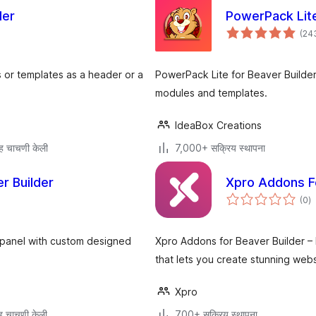
der
PowerPack Lite
(24
 or templates as a header or a
PowerPack Lite for Beaver Builder
modules and templates.
IdeaBox Creations
ह चाचणी केली
7,000+ सक्रिय स्थापना
r Builder
Xpro Addons Fo
एक
(0
)
मू
panel with custom designed
Xpro Addons for Beaver Builder – 
that lets you create stunning webs
Xpro
 चाचणी केली
700+ सक्रिय स्थापना