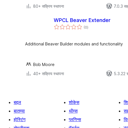
80+ सक्रिय स्थापना
7.0.3 सह
WPCL Beaver Extender
एकूण
(0
)
मूल्यांकन
Additional Beaver Builder modules and functionality
Bob Moore
40+ सक्रिय स्थापना
5.3.22 स
बद्दल
शोकेस
श
बातम्या
थीम्स
सह
होस्टिंग
प्लगिन्स
व