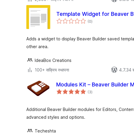
Template Widget for Beaver B
एकूण
(0
)
मूल्यांकन
Adds a widget to display Beaver Builder saved templat
other area.
IdeaBox Creations
100+ सक्रिय स्थापना
4.7.34 स
Modules Kit – Beaver Builder 
एकूण
(3
)
मूल्यांकन
Additional Beaver Builder modules for Editors, Conten
advanced styles and options.
Techeshta