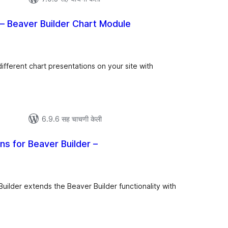
– Beaver Builder Chart Module
ूण
्यांकन
different chart presentations on your site with
6.9.6 सह चाचणी केली
 for Beaver Builder –
ूण
्यांकन
ilder extends the Beaver Builder functionality with