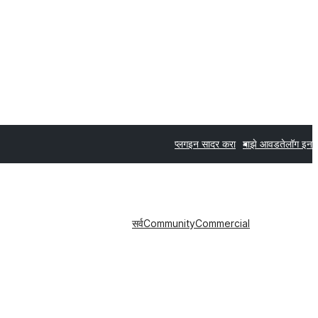
प्लगइन सादर करा
माझे आवडते
लॉग इन
सर्व
Community
Commercial