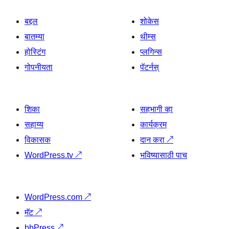
बद्दल
शोकेस
बातम्या
थीम्स
होस्टिंग
प्लगिन्स
गोपनीयता
पॅटर्नस्
शिका
सहभागी व्हा
सहाय्य
कार्यक्रम
विकासक
दान करा
↗
WordPress.tv
↗
भविष्यासाठी पाच
WordPress.com
↗
मॅट
↗
bbPress
↗