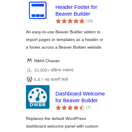
Header Footer for
Beaver Builder
एकूण
(19
)
मूल्यांकन
An easy-to-use Beaver Builder addon to
import pages or templates as a header or
a footer across a Beaver Builder website.
Nikhil Chavan
10,000+ सक्रिय स्थापना
6.8.7 सह चाचणी केली
Dashboard Welcome
for Beaver Builder
एकूण
(7
)
मूल्यांकन
Replaces the default WordPress
dashboard welcome panel with custom