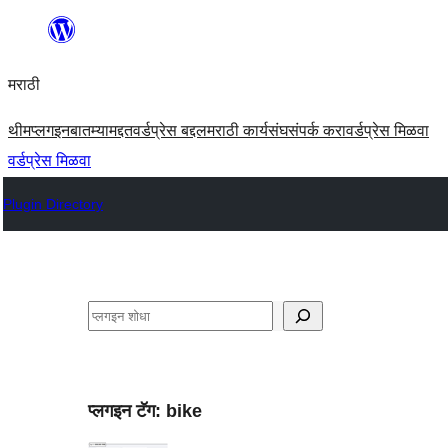
सामुग्रीवर
जा
मराठी
थीम
प्लगइन
बातम्या
मद्दत
वर्डप्रेस बद्दल
मराठी कार्यसंघ
संपर्क करा
वर्डप्रेस मिळवा
वर्डप्रेस मिळवा
Plugin Directory
शोधा
प्लगइन टॅग:
bike