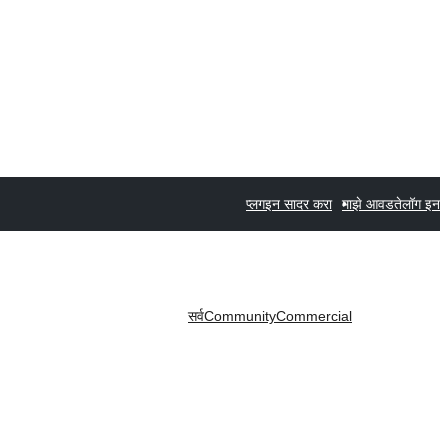
प्लगइन सादर करा
माझे आवडते
लॉग इन
सर्व
Community
Commercial