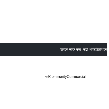
प्लगइन सादर करा
माझे आवडते
लॉग इन
सर्व
Community
Commercial