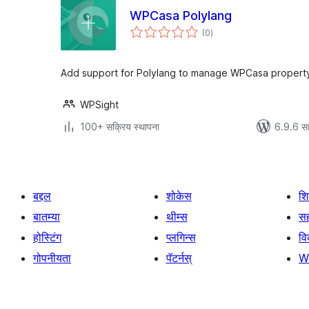
WPCasa Polylang
एकूण
(0
)
मूल्यांकन
Add support for Polylang to manage WPCasa property 
WPSight
100+ सक्रिय स्थापना
6.9.6 स
बद्दल
शोकेस
श
बातम्या
थीम्स
सह
होस्टिंग
प्लगिन्स
व
गोपनीयता
पॅटर्नस्
W