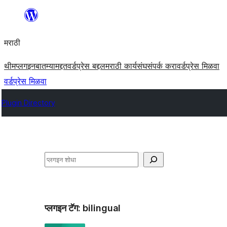
सामुग्रीवर
जा
मराठी
थीम
प्लगइन
बातम्या
मद्दत
वर्डप्रेस बद्दल
मराठी कार्यसंघ
संपर्क करा
वर्डप्रेस मिळवा
वर्डप्रेस मिळवा
Plugin Directory
शोधा
प्लगइन टॅग:
bilingual