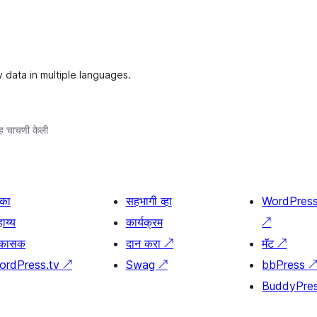
data in multiple languages.
ह चाचणी केली
िका
सहभागी व्हा
WordPres
ाय्य
कार्यक्रम
↗
िकासक
दान करा
↗
मॅट
↗
ordPress.tv
↗
Swag
↗
bbPress
BuddyPre