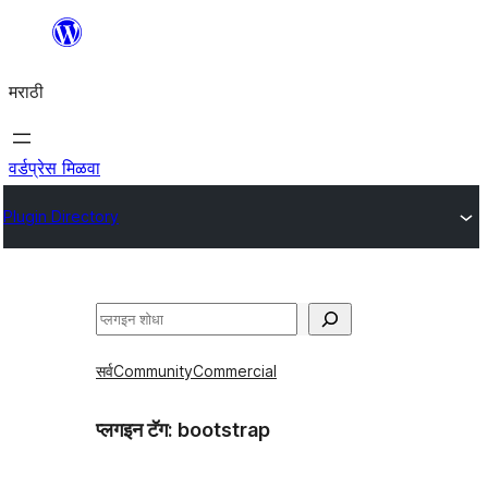
सामुग्रीवर
जा
मराठी
वर्डप्रेस मिळवा
Plugin Directory
शोधा
सर्व
Community
Commercial
प्लगइन टॅग:
bootstrap