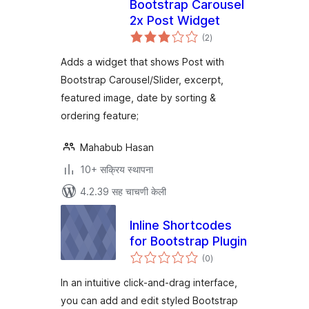
Bootstrap Carousel
2x Post Widget
एकूण
(2
)
मूल्यांकन
Adds a widget that shows Post with
Bootstrap Carousel/Slider, excerpt,
featured image, date by sorting &
ordering feature;
Mahabub Hasan
10+ सक्रिय स्थापना
4.2.39 सह चाचणी केली
Inline Shortcodes
for Bootstrap Plugin
एकूण
(0
)
मूल्यांकन
In an intuitive click-and-drag interface,
you can add and edit styled Bootstrap