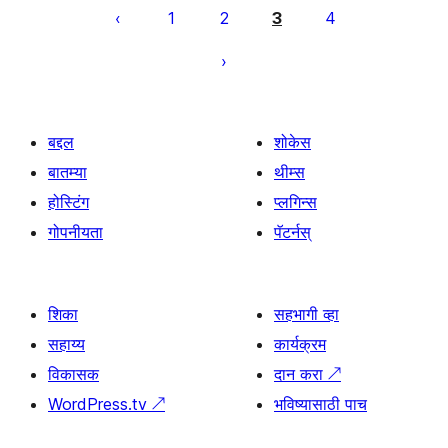
पृष्ठांकन
1
2
3
4
बद्दल
शोकेस
बातम्या
थीम्स
होस्टिंग
प्लगिन्स
गोपनीयता
पॅटर्नस्
शिका
सहभागी व्हा
सहाय्य
कार्यक्रम
विकासक
दान करा
↗
WordPress.tv
↗
भविष्यासाठी पाच