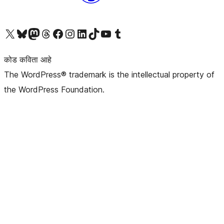
आमच्या X (एक्स) (पूर्वीचे ट्विटर) खात्याला भेट द्या
आमच्या ब्लूस्की खात्याला भेट द्या.
आमच्या Mastodon खात्याला भेट द्या.
आमच्या थ्रेड्स खात्याला भेट द्या.
आमच्या फेसबुक पेजला भेट द्या
आमच्या इंस्टाग्राम खात्याला भेट द्या
आमच्या लिंक्डइन खात्याला भेट द्या
आमच्या टिकटॉक अकाउंटला भेट द्या.
आमच्या यूट्यूब चॅनेलला भेट द्या
आमच्या टंबलर खात्याला भेट द्या.
कोड कविता आहे
The WordPress® trademark is the intellectual property of
the WordPress Foundation.