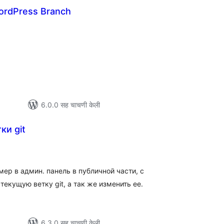
ordPress Branch
ूण
ल्यांकन
6.0.0 सह चाचणी केली
ки git
ूण
ल्यांकन
ер в админ. панель в публичной части, с
екущую ветку git, а так же изменить ее.
6.3.0 सह चाचणी केली