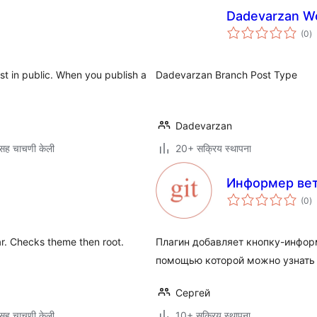
Dadevarzan W
एक
(0
)
मू
st in public. When you publish a
Dadevarzan Branch Post Type
Dadevarzan
सह चाचणी केली
20+ सक्रिय स्थापना
Информер вет
एक
(0
)
मू
ar. Checks theme then root.
Плагин добавляет кнопку-информ
помощью которой можно узнать т
Сергей
सह चाचणी केली
10+ सक्रिय स्थापना