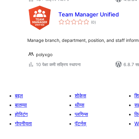
Team Manager Unified
एकूण
(0
)
मूल्यांकन
Manage branch, department, position, and staff inform
polyxgo
10 पेक्षा कमी सक्रिय स्थापना
6.8.7 सह
बद्दल
शोकेस
श
बातम्या
थीम्स
सह
होस्टिंग
प्लगिन्स
व
गोपनीयता
पॅटर्नस्
W