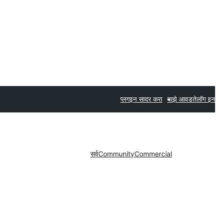
प्लगइन सादर करा
माझे आवडते
लॉग इन
सर्व
Community
Commercial