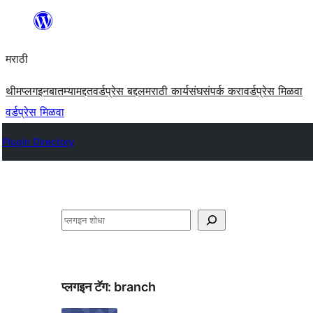
सामुग्रीवर
जा
मराठी
थीम
प्लगइन
बातम्या
मद्दत
वर्डप्रेस बद्दल
मराठी कार्यसंघ
संपर्क करा
वर्डप्रेस मिळवा
वर्डप्रेस मिळवा
Plugin Directory
शोधा
प्लगइन टॅग:
branch