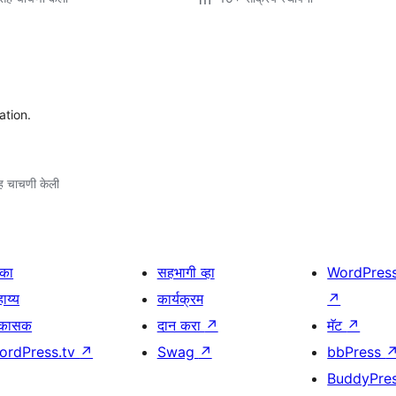
ation.
 चाचणी केली
िका
सहभागी व्हा
WordPres
ाय्य
कार्यक्रम
↗
िकासक
दान करा
↗
मॅट
↗
ordPress.tv
↗
Swag
↗
bbPress
BuddyPre