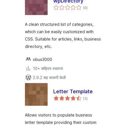
wpDirectory
एकूण
(0
)
मूल्यांकन
A clean structured list of categories,
which can be easily customized with
CSS. Suitable for articles, links, business
directory, etc.
obus3000
10+ सक्रिय स्थापना
2.9.2 सह चाचणी केली
Letter Template
एकूण
(3
)
मूल्यांकन
Allows visitors to populate business
letter template providing their custom