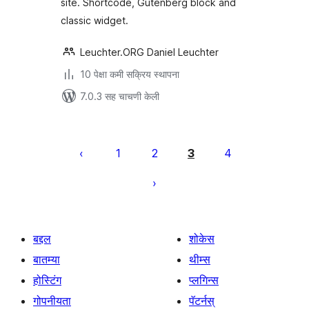
site. Shortcode, Gutenberg block and
classic widget.
Leuchter.ORG Daniel Leuchter
10 पेक्षा कमी सक्रिय स्थापना
7.0.3 सह चाचणी केली
पोस्ट्स
पृष्ठांकन
1
2
3
4
बद्दल
शोकेस
बातम्या
थीम्स
होस्टिंग
प्लगिन्स
गोपनीयता
पॅटर्नस्