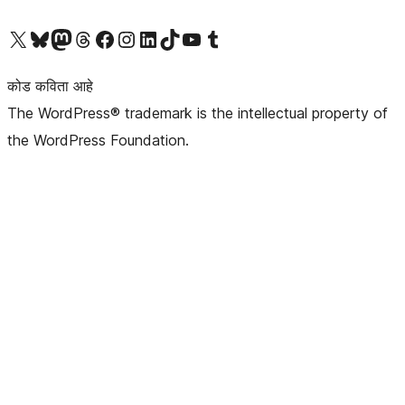
आमच्या X (एक्स) (पूर्वीचे ट्विटर) खात्याला भेट द्या
आमच्या ब्लूस्की खात्याला भेट द्या.
आमच्या Mastodon खात्याला भेट द्या.
आमच्या थ्रेड्स खात्याला भेट द्या.
आमच्या फेसबुक पेजला भेट द्या
आमच्या इंस्टाग्राम खात्याला भेट द्या
आमच्या लिंक्डइन खात्याला भेट द्या
आमच्या टिकटॉक अकाउंटला भेट द्या.
आमच्या यूट्यूब चॅनेलला भेट द्या
आमच्या टंबलर खात्याला भेट द्या.
कोड कविता आहे
The WordPress® trademark is the intellectual property of
the WordPress Foundation.