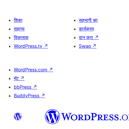
शिका
सहभागी व्हा
सहाय्य
कार्यक्रम
विकासक
दान करा
↗
WordPress.tv
↗
Swag
↗
WordPress.com
↗
मॅट
↗
bbPress
↗
BuddyPress
↗