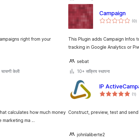
Campaign
एक
(0
)
मू
ampaigns right from your
This Plugin adds Campaign Infos t
tracking in Google Analytics or P
sebat
 चाचणी केली
10+ सक्रिय स्थापना
IP ActiveCamp
एक
(1
)
मूल
r that calculates how much money
Construct, preview, test and sen
ne marketing ma …
johnlaliberte2