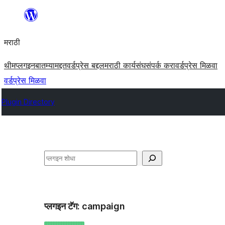
सामुग्रीवर
जा
मराठी
थीम
प्लगइन
बातम्या
मद्दत
वर्डप्रेस बद्दल
मराठी कार्यसंघ
संपर्क करा
वर्डप्रेस मिळवा
वर्डप्रेस मिळवा
Plugin Directory
शोधा
प्लगइन टॅग:
campaign