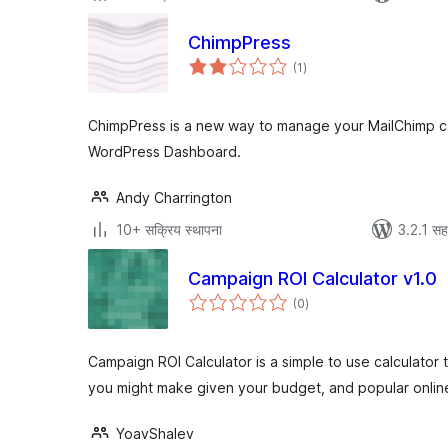
ChimpPress
एकूण
(1
)
मूल्यांकन
ChimpPress is a new way to manage your MailChimp c
WordPress Dashboard.
Andy Charrington
10+ सक्रिय स्थापना
3.2.1 सह
Campaign ROI Calculator v1.0
एकूण
(0
)
मूल्यांकन
Campaign ROI Calculator is a simple to use calculato
you might make given your budget, and popular onli
YoavShalev