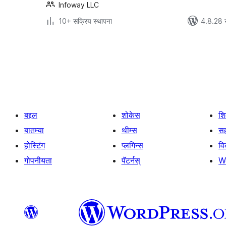
Infoway LLC
10+ सक्रिय स्थापना
4.8.28 
पोस्ट्स
पृष्ठांकन
बद्दल
शोकेस
श
बातम्या
थीम्स
सह
होस्टिंग
प्लगिन्स
व
गोपनीयता
पॅटर्नस्
W