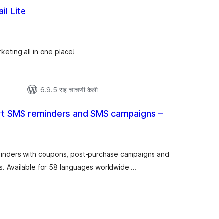
l Lite
ूण
ल्यांकन
eting all in one place!
6.9.5 सह चाचणी केली
t SMS reminders and SMS campaigns –
ूण
्यांकन
inders with coupons, post-purchase campaigns and
s. Available for 58 languages worldwide …