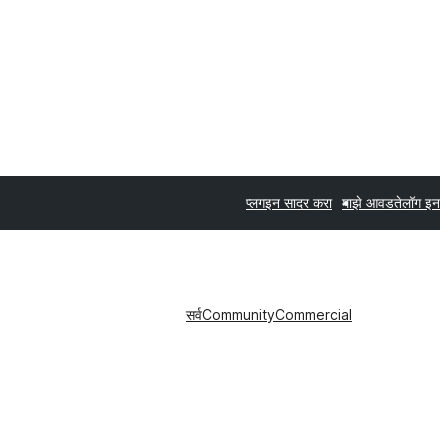
प्लगइन सादर करा
माझे आवडते
लॉग इन
सर्व
Community
Commercial