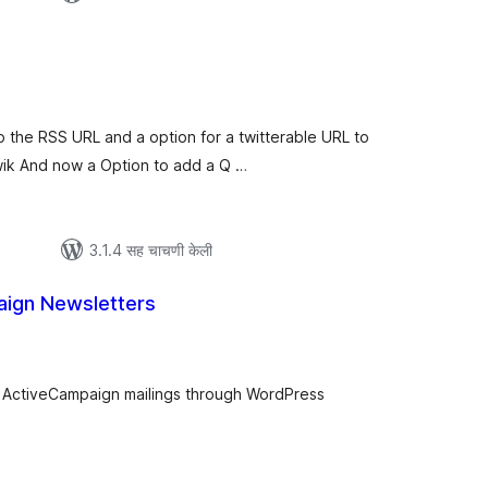
ूण
ल्यांकन
o the RSS URL and a option for a twitterable URL to
iwik And now a Option to add a Q …
3.1.4 सह चाचणी केली
aign Newsletters
ूण
्यांकन
d ActiveCampaign mailings through WordPress