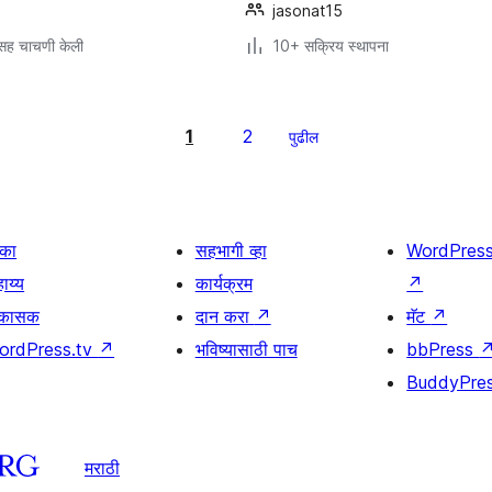
jasonat15
सह चाचणी केली
10+ सक्रिय स्थापना
1
2
पुढील
िका
सहभागी व्हा
WordPres
ाय्य
कार्यक्रम
↗
िकासक
दान करा
↗
मॅट
↗
ordPress.tv
↗
भविष्यासाठी पाच
bbPress
BuddyPre
मराठी