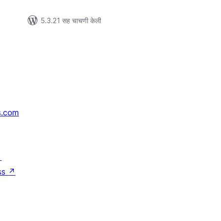
5.3.21 सह चाचणी केली
s.com
↗
ss
↗