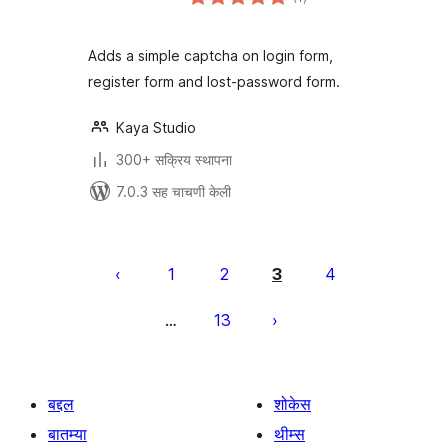
मूल्यांकन
Adds a simple captcha on login form,
register form and lost-password form.
Kaya Studio
300+ सक्रिय स्थापना
7.0.3 सह चाचणी केली
पोस्ट्स
पृष्ठांकन
1
2
3
4
13
…
बद्दल
शोकेस
बातम्या
थीम्स