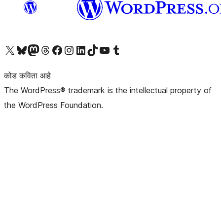
आमच्या X (एक्स) (पूर्वीचे ट्विटर) खात्याला भेट द्या
आमच्या ब्लूस्की खात्याला भेट द्या.
आमच्या Mastodon खात्याला भेट द्या.
आमच्या थ्रेड्स खात्याला भेट द्या.
आमच्या फेसबुक पेजला भेट द्या
आमच्या इंस्टाग्राम खात्याला भेट द्या
आमच्या लिंक्डइन खात्याला भेट द्या
आमच्या टिकटॉक अकाउंटला भेट द्या.
आमच्या यूट्यूब चॅनेलला भेट द्या
आमच्या टंबलर खात्याला भेट द्या.
कोड कविता आहे
The WordPress® trademark is the intellectual property of
the WordPress Foundation.