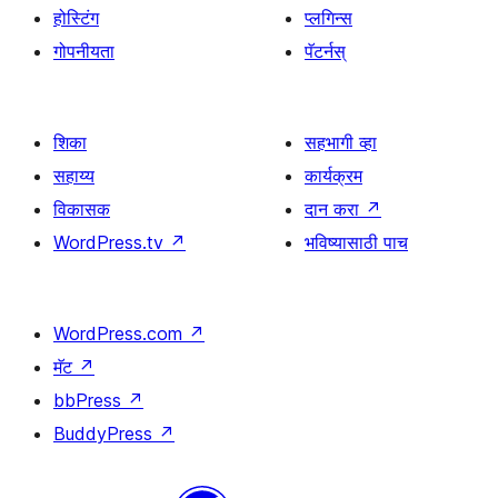
होस्टिंग
प्लगिन्स
गोपनीयता
पॅटर्नस्
शिका
सहभागी व्हा
सहाय्य
कार्यक्रम
विकासक
दान करा
↗
WordPress.tv
↗
भविष्यासाठी पाच
WordPress.com
↗
मॅट
↗
bbPress
↗
BuddyPress
↗