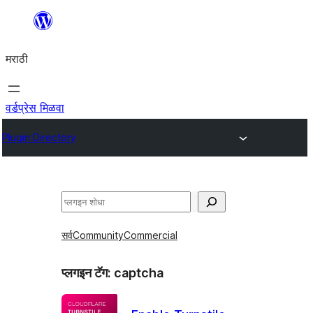
सामुग्रीवर
जा
मराठी
वर्डप्रेस मिळवा
Plugin Directory
शोधा
सर्व
Community
Commercial
प्लगइन टॅग:
captcha