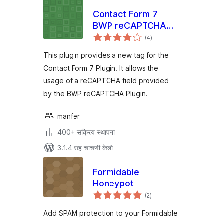
Contact Form 7
BWP reCAPTCHA
एकूण
Extension
(4
)
मूल्यांकन
This plugin provides a new tag for the
Contact Form 7 Plugin. It allows the
usage of a reCAPTCHA field provided
by the BWP reCAPTCHA Plugin.
manfer
400+ सक्रिय स्थापना
3.1.4 सह चाचणी केली
Formidable
Honeypot
एकूण
(2
)
मूल्यांकन
Add SPAM protection to your Formidable