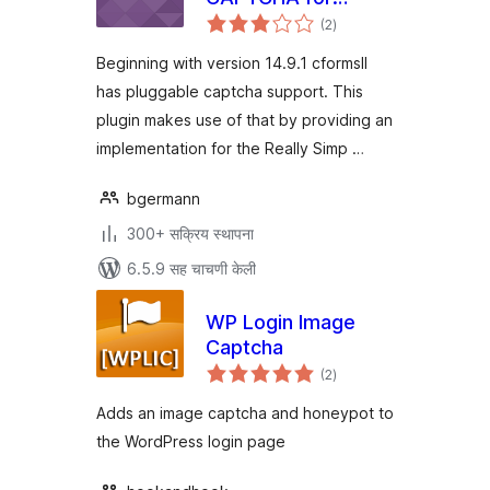
एकूण
cformsII
(2
)
मूल्यांकन
Beginning with version 14.9.1 cformsII
has pluggable captcha support. This
plugin makes use of that by providing an
implementation for the Really Simp …
bgermann
300+ सक्रिय स्थापना
6.5.9 सह चाचणी केली
WP Login Image
Captcha
एकूण
(2
)
मूल्यांकन
Adds an image captcha and honeypot to
the WordPress login page