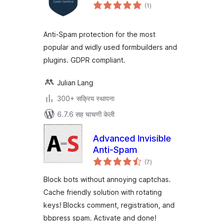
एकूण
(1
)
मूल्यांकन
Anti-Spam protection for the most
popular and widly used formbuilders and
plugins. GDPR compliant.
Julian Lang
300+ सक्रिय स्थापना
6.7.6 सह चाचणी केली
Advanced Invisible
Anti-Spam
एकूण
(7
)
मूल्यांकन
Block bots without annoying captchas.
Cache friendly solution with rotating
keys! Blocks comment, registration, and
bbpress spam. Activate and done!