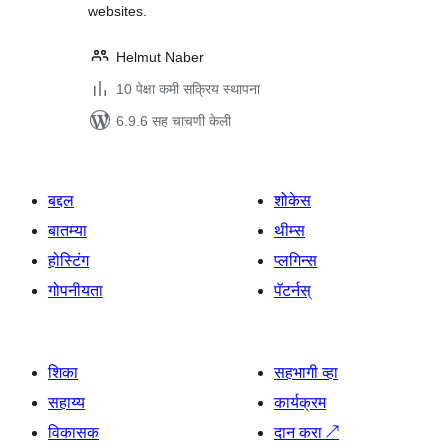
websites.
Helmut Naber
10 पेक्षा कमी सक्रिय स्थापना
6.9.6 सह चाचणी केली
बद्दल
शोकेस
बातम्या
थीम्स
होस्टिंग
प्लगिन्स
गोपनीयता
पॅटर्नस्
शिका
सहभागी व्हा
सहाय्य
कार्यक्रम
विकासक
दान करा
↗