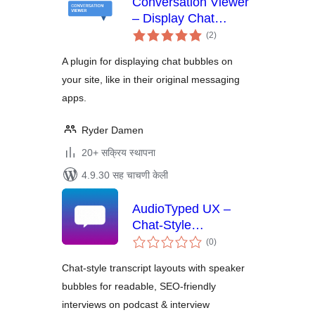
Conversation Viewer
– Display Chat
एकूण
Bubbles
(2
)
मूल्यांकन
A plugin for displaying chat bubbles on
your site, like in their original messaging
apps.
Ryder Damen
20+ सक्रिय स्थापना
4.9.30 सह चाचणी केली
AudioTyped UX –
Chat-Style
एकूण
Transcripts for
(0
)
मूल्यांकन
Podcasts
Chat-style transcript layouts with speaker
bubbles for readable, SEO-friendly
interviews on podcast & interview