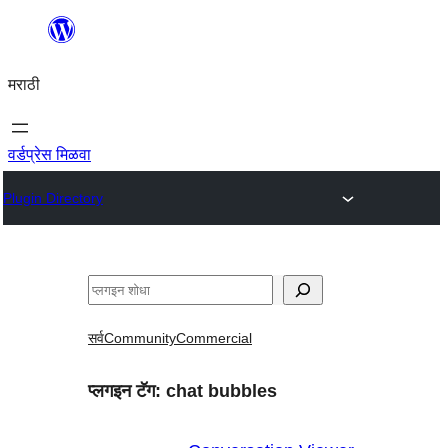
सामुग्रीवर
जा
मराठी
वर्डप्रेस मिळवा
Plugin Directory
शोधा
सर्व
Community
Commercial
प्लगइन टॅग:
chat bubbles