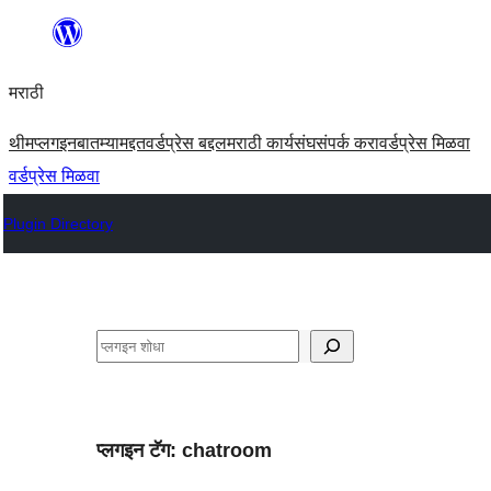
सामुग्रीवर
जा
मराठी
थीम
प्लगइन
बातम्या
मद्दत
वर्डप्रेस बद्दल
मराठी कार्यसंघ
संपर्क करा
वर्डप्रेस मिळवा
वर्डप्रेस मिळवा
Plugin Directory
शोधा
प्लगइन टॅग:
chatroom