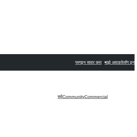
प्लगइन सादर करा
माझे आवडते
लॉग इन
सर्व
Community
Commercial