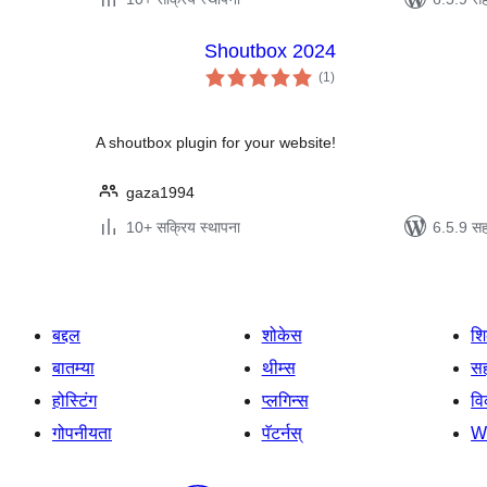
Shoutbox 2024
एकूण
(1
)
मूल्यांकन
A shoutbox plugin for your website!
gaza1994
10+ सक्रिय स्थापना
6.5.9 सह
बद्दल
शोकेस
श
बातम्या
थीम्स
सह
होस्टिंग
प्लगिन्स
व
गोपनीयता
पॅटर्नस्
W