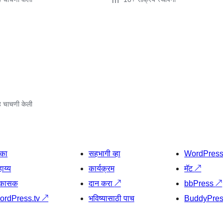
 चाचणी केली
िका
सहभागी व्हा
WordPres
ाय्य
कार्यक्रम
मॅट
↗
िकासक
दान करा
↗
bbPress
↗
ordPress.tv
↗
भविष्यासाठी पाच
BuddyPre