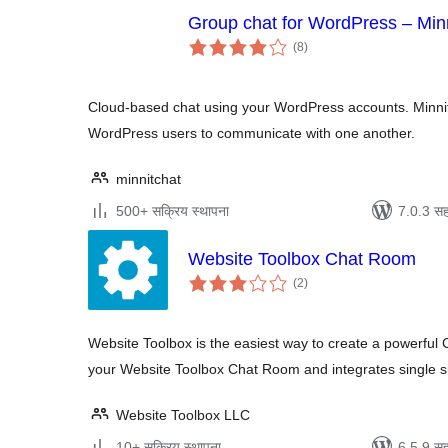
Group chat for WordPress – Min
एकूण
(8
)
मूल्यांकन
Cloud-based chat using your WordPress accounts. Minni
WordPress users to communicate with one another.
minnitchat
500+ सक्रिय स्थापना
7.0.3 सह
Website Toolbox Chat Room
एकूण
(2
)
मूल्यांकन
Website Toolbox is the easiest way to create a powerfu
your Website Toolbox Chat Room and integrates single s
Website Toolbox LLC
10+ सक्रिय स्थापना
6.5.9 सह