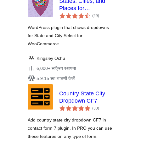
States, Cities, and
Places for
एकूण
WooCommerce
(29
)
मूल्यांकन
WordPress plugin that shows dropdowns
for State and City Select for
WooCommerce.
Kingsley Ochu
6,000+ सक्रिय स्थापना
5.9.15 सह चाचणी केली
Country State City
Dropdown CF7
एकूण
(30
)
मूल्यांकन
Add country state city dropdown CF7 in
contact form 7 plugin. In PRO you can use
these features on any type of form.