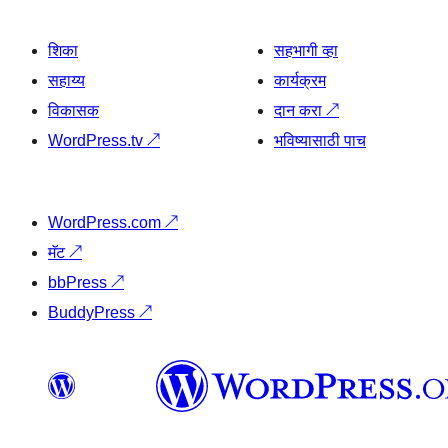
शिका
सहभागी व्हा
सहाय्य
कार्यक्रम
विकासक
दान करा
↗
WordPress.tv
↗
भविष्यासाठी पाच
WordPress.com
↗
मॅट
↗
bbPress
↗
BuddyPress
↗