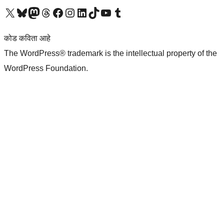
आमच्या X (एक्स) (पूर्वीचे ट्विटर) खात्याला भेट द्या
आमच्या ब्लूस्की खात्याला भेट द्या.
आमच्या Mastodon खात्याला भेट द्या.
आमच्या थ्रेड्स खात्याला भेट द्या.
आमच्या फेसबुक पेजला भेट द्या
आमच्या इंस्टाग्राम खात्याला भेट द्या
आमच्या लिंक्डइन खात्याला भेट द्या
आमच्या टिकटॉक अकाउंटला भेट द्या.
आमच्या यूट्यूब चॅनेलला भेट द्या
आमच्या टंबलर खात्याला भेट द्या.
कोड कविता आहे
The WordPress® trademark is the intellectual property of the
WordPress Foundation.