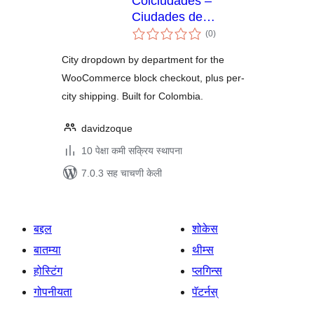
Colciudades –
Ciudades de
एकूण
Colombia para el
(0
)
मूल्यांकन
Checkout
City dropdown by department for the
WooCommerce block checkout, plus per-
city shipping. Built for Colombia.
davidzoque
10 पेक्षा कमी सक्रिय स्थापना
7.0.3 सह चाचणी केली
बद्दल
शोकेस
बातम्या
थीम्स
होस्टिंग
प्लगिन्स
गोपनीयता
पॅटर्नस्