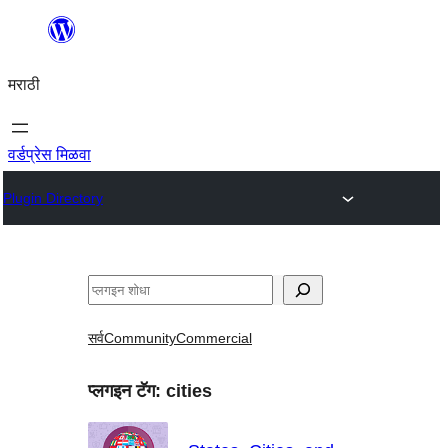
सामुग्रीवर
जा
मराठी
वर्डप्रेस मिळवा
Plugin Directory
शोधा
सर्व
Community
Commercial
प्लगइन टॅग:
cities