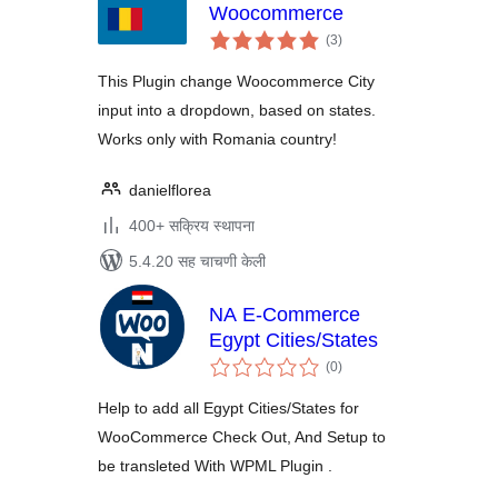
Woocommerce
एकूण
(3
)
मूल्यांकन
This Plugin change Woocommerce City
input into a dropdown, based on states.
Works only with Romania country!
danielflorea
400+ सक्रिय स्थापना
5.4.20 सह चाचणी केली
NA E-Commerce
Egypt Cities/States
एकूण
(0
)
मूल्यांकन
Help to add all Egypt Cities/States for
WooCommerce Check Out, And Setup to
be transleted With WPML Plugin .