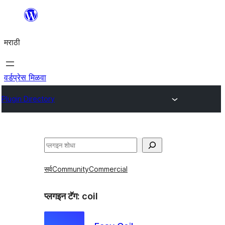
सामुग्रीवर
जा
मराठी
वर्डप्रेस मिळवा
Plugin Directory
शोधा
सर्व
Community
Commercial
प्लगइन टॅग:
coil