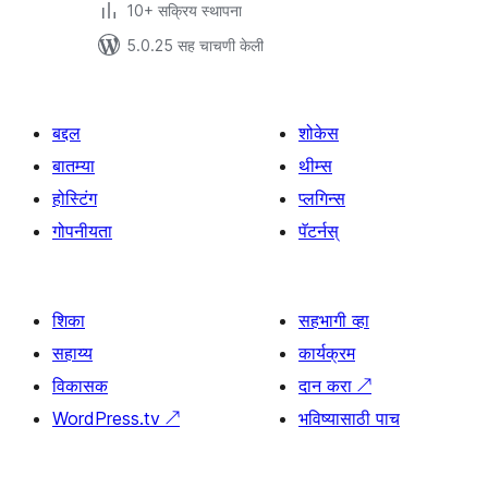
10+ सक्रिय स्थापना
5.0.25 सह चाचणी केली
बद्दल
शोकेस
बातम्या
थीम्स
होस्टिंग
प्लगिन्स
गोपनीयता
पॅटर्नस्
शिका
सहभागी व्हा
सहाय्य
कार्यक्रम
विकासक
दान करा
↗
WordPress.tv
↗
भविष्यासाठी पाच