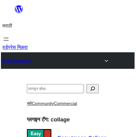
सामुग्रीवर
जा
मराठी
वर्डप्रेस मिळवा
Plugin Directory
शोधा
सर्व
Community
Commercial
प्लगइन टॅग:
collage