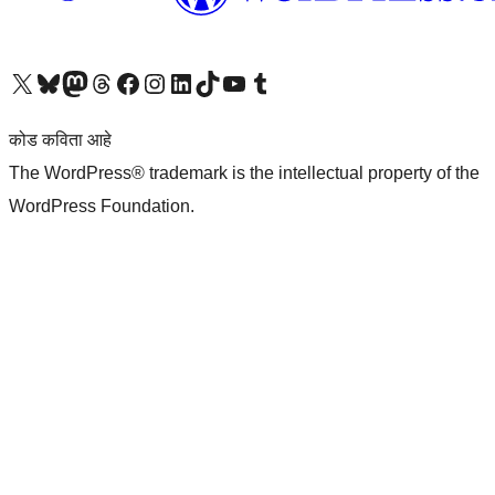
आमच्या X (एक्स) (पूर्वीचे ट्विटर) खात्याला भेट द्या
आमच्या ब्लूस्की खात्याला भेट द्या.
आमच्या Mastodon खात्याला भेट द्या.
आमच्या थ्रेड्स खात्याला भेट द्या.
आमच्या फेसबुक पेजला भेट द्या
आमच्या इंस्टाग्राम खात्याला भेट द्या
आमच्या लिंक्डइन खात्याला भेट द्या
आमच्या टिकटॉक अकाउंटला भेट द्या.
आमच्या यूट्यूब चॅनेलला भेट द्या
आमच्या टंबलर खात्याला भेट द्या.
कोड कविता आहे
The WordPress® trademark is the intellectual property of the
WordPress Foundation.