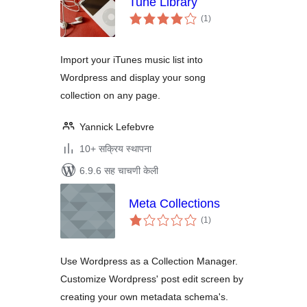
Tune Library
एकूण
(1
)
मूल्यांकन
Import your iTunes music list into
Wordpress and display your song
collection on any page.
Yannick Lefebvre
10+ सक्रिय स्थापना
6.9.6 सह चाचणी केली
Meta Collections
एकूण
(1
)
मूल्यांकन
Use Wordpress as a Collection Manager.
Customize Wordpress' post edit screen by
creating your own metadata schema's.