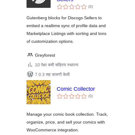
एकूण
(0
)
मूल्यांकन
Gutenberg blocks for Discogs Sellers to
embed a realtime sync of profile data and
Marketplace Listings with sorting and tons
of customization options.
Greyforest
10 पेक्षा कमी सक्रिय स्थापना
7.0.3 सह चाचणी केली
Comic Collector
एकूण
(0
)
मूल्यांकन
Manage your comic book collection. Track,
organize, price, and sell your comics with
WooCommerce integration.