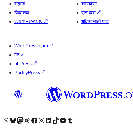
सहाय्य
कार्यक्रम
विकासक
दान करा
↗
WordPress.tv
↗
भविष्यासाठी पाच
WordPress.com
↗
मॅट
↗
bbPress
↗
BuddyPress
↗
आमच्या X (एक्स) (पूर्वीचे ट्विटर) खात्याला भेट द्या
आमच्या ब्लूस्की खात्याला भेट द्या.
आमच्या Mastodon खात्याला भेट द्या.
आमच्या थ्रेड्स खात्याला भेट द्या.
आमच्या फेसबुक पेजला भेट द्या
आमच्या इंस्टाग्राम खात्याला भेट द्या
आमच्या लिंक्डइन खात्याला भेट द्या
आमच्या टिकटॉक अकाउंटला भेट द्या.
आमच्या यूट्यूब चॅनेलला भेट द्या
आमच्या टंबलर खात्याला भेट द्या.