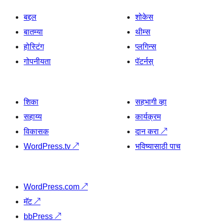
बद्दल
शोकेस
बातम्या
थीम्स
होस्टिंग
प्लगिन्स
गोपनीयता
पॅटर्नस्
शिका
सहभागी व्हा
सहाय्य
कार्यक्रम
विकासक
दान करा
↗
WordPress.tv
↗
भविष्यासाठी पाच
WordPress.com
↗
मॅट
↗
bbPress
↗