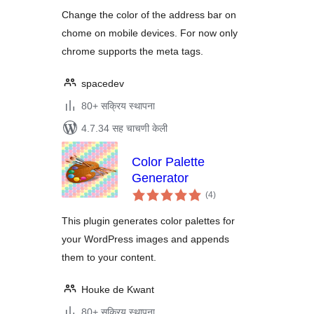
Change the color of the address bar on
chome on mobile devices. For now only
chrome supports the meta tags.
spacedev
80+ सक्रिय स्थापना
4.7.34 सह चाचणी केली
Color Palette
Generator
एकूण
(4
)
मूल्यांकन
This plugin generates color palettes for
your WordPress images and appends
them to your content.
Houke de Kwant
80+ सक्रिय स्थापना