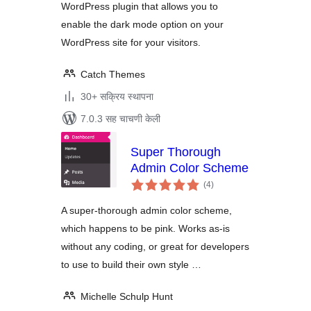
WordPress plugin that allows you to
enable the dark mode option on your
WordPress site for your visitors.
Catch Themes
30+ सक्रिय स्थापना
7.0.3 सह चाचणी केली
Super Thorough
Admin Color Scheme
एकूण
(4
)
मूल्यांकन
A super-thorough admin color scheme,
which happens to be pink. Works as-is
without any coding, or great for developers
to use to build their own style …
Michelle Schulp Hunt