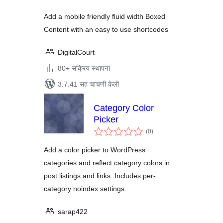
Add a mobile friendly fluid width Boxed
Content with an easy to use shortcodes
DigitalCourt
80+ सक्रिय स्थापना
3.7.41 सह चाचणी केली
Category Color
Picker
एकूण
(0
)
मूल्यांकन
Add a color picker to WordPress
categories and reflect category colors in
post listings and links. Includes per-
category noindex settings.
sarap422