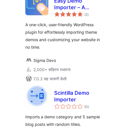
Easy Demo
Importer – A
एकूण
Modern One-Click
(2
)
मूल्यांकन
Demo Import
A one-click, user-friendly WordPress
Solution
plugin for effortlessly importing theme
demos and customizing your website in
no time.
Sigma Devs
2,000+ सक्रिय स्थापना
7.0.3 सह चाचणी केली
Scintilla Demo
Importer
एकूण
(0
)
मूल्यांकन
Imports a demo category and 5 sample
blog posts with random titles.