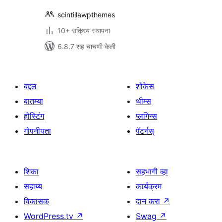
scintillawpthemes
10+ सक्रिय स्थापना
6.8.7 सह चाचणी केली
बद्दल
शोकेस
बातम्या
थीम्स
होस्टिंग
प्लगिन्स
गोपनीयता
पॅटर्नस्
शिका
सहभागी व्हा
सहाय्य
कार्यक्रम
विकासक
दान करा
↗
WordPress.tv
↗
Swag
↗