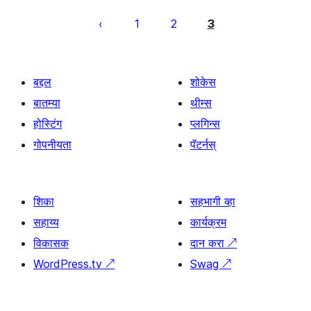
पोस्ट्स
पृष्ठांकन
1
2
3
बद्दल
शोकेस
बातम्या
थीम्स
होस्टिंग
प्लगिन्स
गोपनीयता
पॅटर्नस्
शिका
सहभागी व्हा
सहाय्य
कार्यक्रम
विकासक
दान करा
↗
WordPress.tv
↗
Swag
↗