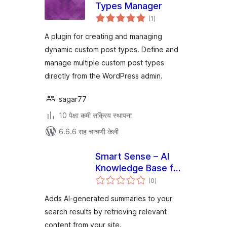
Types Manager
एकूण
(1
)
मूल्यांकन
A plugin for creating and managing
dynamic custom post types. Define and
manage multiple custom post types
directly from the WordPress admin.
sagar77
10 पेक्षा कमी सक्रिय स्थापना
6.6.6 सह चाचणी केली
Smart Sense – AI
Knowledge Base for
एकूण
Posts, Pages, and
(0
)
मूल्यांकन
CPTs
Adds AI-generated summaries to your
search results by retrieving relevant
content from your site.