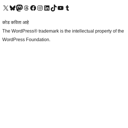
आमच्या X (एक्स) (पूर्वीचे ट्विटर) खात्याला भेट द्या
आमच्या ब्लूस्की खात्याला भेट द्या.
आमच्या Mastodon खात्याला भेट द्या.
आमच्या थ्रेड्स खात्याला भेट द्या.
आमच्या फेसबुक पेजला भेट द्या
आमच्या इंस्टाग्राम खात्याला भेट द्या
आमच्या लिंक्डइन खात्याला भेट द्या
आमच्या टिकटॉक अकाउंटला भेट द्या.
आमच्या यूट्यूब चॅनेलला भेट द्या
आमच्या टंबलर खात्याला भेट द्या.
कोड कविता आहे
The WordPress® trademark is the intellectual property of the
WordPress Foundation.