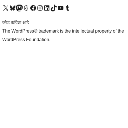
आमच्या X (एक्स) (पूर्वीचे ट्विटर) खात्याला भेट द्या
आमच्या ब्लूस्की खात्याला भेट द्या.
आमच्या Mastodon खात्याला भेट द्या.
आमच्या थ्रेड्स खात्याला भेट द्या.
आमच्या फेसबुक पेजला भेट द्या
आमच्या इंस्टाग्राम खात्याला भेट द्या
आमच्या लिंक्डइन खात्याला भेट द्या
आमच्या टिकटॉक अकाउंटला भेट द्या.
आमच्या यूट्यूब चॅनेलला भेट द्या
आमच्या टंबलर खात्याला भेट द्या.
कोड कविता आहे
The WordPress® trademark is the intellectual property of the
WordPress Foundation.