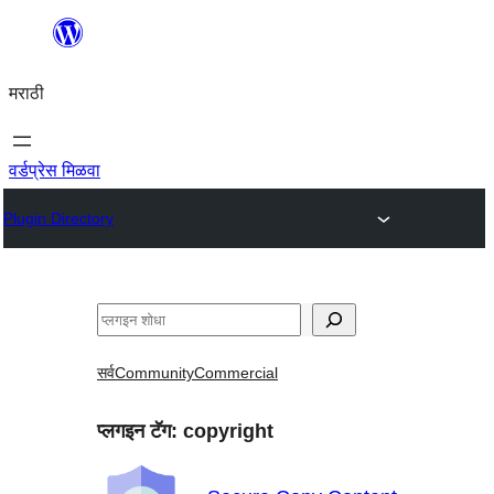
सामुग्रीवर
जा
मराठी
वर्डप्रेस मिळवा
Plugin Directory
शोधा
सर्व
Community
Commercial
प्लगइन टॅग:
copyright