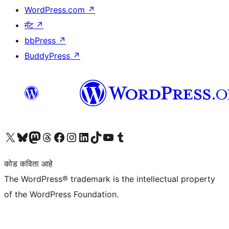
WordPress.com
↗
मॅट
↗
bbPress
↗
BuddyPress
↗
आमच्या X (एक्स) (पूर्वीचे ट्विटर) खात्याला भेट द्या
आमच्या ब्लूस्की खात्याला भेट द्या.
आमच्या Mastodon खात्याला भेट द्या.
आमच्या थ्रेड्स खात्याला भेट द्या.
आमच्या फेसबुक पेजला भेट द्या
आमच्या इंस्टाग्राम खात्याला भेट द्या
आमच्या लिंक्डइन खात्याला भेट द्या
आमच्या टिकटॉक अकाउंटला भेट द्या.
आमच्या यूट्यूब चॅनेलला भेट द्या
आमच्या टंबलर खात्याला भेट द्या.
कोड कविता आहे
The WordPress® trademark is the intellectual property
of the WordPress Foundation.