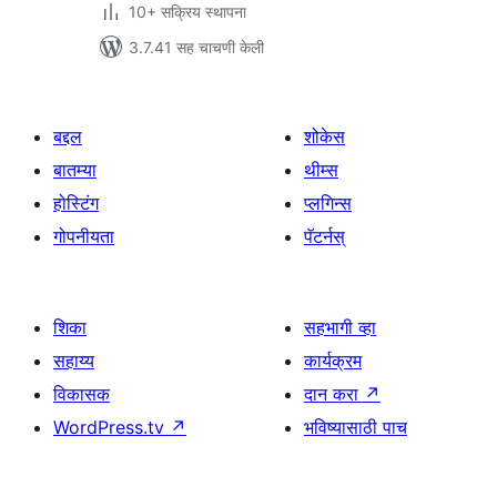
10+ सक्रिय स्थापना
3.7.41 सह चाचणी केली
बद्दल
शोकेस
बातम्या
थीम्स
होस्टिंग
प्लगिन्स
गोपनीयता
पॅटर्नस्
शिका
सहभागी व्हा
सहाय्य
कार्यक्रम
विकासक
दान करा
↗
WordPress.tv
↗
भविष्यासाठी पाच