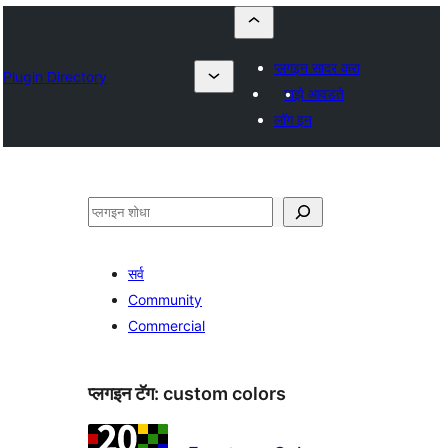
प्लगइन सादर करा
Plugin Directory
माझे आवडते
लॉग इन
शोधा
सर्व
Community
Commercial
प्लगइन टॅग:
custom colors