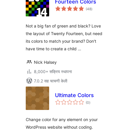
Fourteen Colors
एकूण
(48
)
मूल्यांकन
Not a big fan of green and black? Love
the layout of Twenty Fourteen, but need
its colors to match your brand? Don't
have time to create a child …
Nick Halsey
8,000+ सक्रिय स्थापना
7.0.2 सह चाचणी केली
Ultimate Colors
एकूण
(0
)
मूल्यांकन
Change color for any element on your
WordPress website without coding.