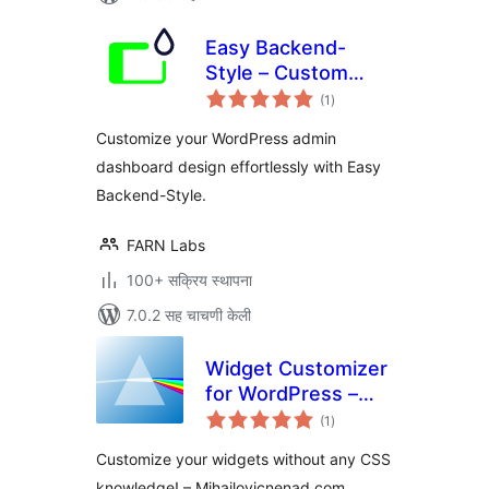
Easy Backend-
Style – Custom
एकूण
WordPress admin
(1
)
मूल्यांकन
and dashboard
Customize your WordPress admin
design
dashboard design effortlessly with Easy
Backend-Style.
FARN Labs
100+ सक्रिय स्थापना
7.0.2 सह चाचणी केली
Widget Customizer
for WordPress –
एकूण
Free Version
(1
)
मूल्यांकन
Customize your widgets without any CSS
knowledge! – Mihajlovicnenad.com