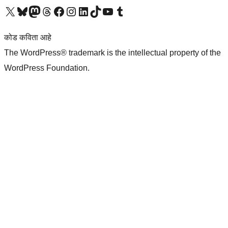
आमच्या X (एक्स) (पूर्वीचे ट्विटर) खात्याला भेट द्या
आमच्या ब्लूस्की खात्याला भेट द्या.
आमच्या Mastodon खात्याला भेट द्या.
आमच्या थ्रेड्स खात्याला भेट द्या.
आमच्या फेसबुक पेजला भेट द्या
आमच्या इंस्टाग्राम खात्याला भेट द्या
आमच्या लिंक्डइन खात्याला भेट द्या
आमच्या टिकटॉक अकाउंटला भेट द्या.
आमच्या यूट्यूब चॅनेलला भेट द्या
आमच्या टंबलर खात्याला भेट द्या.
कोड कविता आहे
The WordPress® trademark is the intellectual property of the
WordPress Foundation.