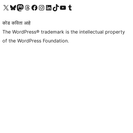
आमच्या X (एक्स) (पूर्वीचे ट्विटर) खात्याला भेट द्या
आमच्या ब्लूस्की खात्याला भेट द्या.
आमच्या Mastodon खात्याला भेट द्या.
आमच्या थ्रेड्स खात्याला भेट द्या.
आमच्या फेसबुक पेजला भेट द्या
आमच्या इंस्टाग्राम खात्याला भेट द्या
आमच्या लिंक्डइन खात्याला भेट द्या
आमच्या टिकटॉक अकाउंटला भेट द्या.
आमच्या यूट्यूब चॅनेलला भेट द्या
आमच्या टंबलर खात्याला भेट द्या.
कोड कविता आहे
The WordPress® trademark is the intellectual property
of the WordPress Foundation.