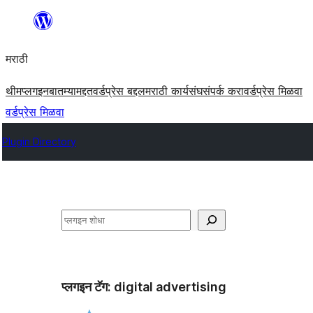
सामुग्रीवर
जा
मराठी
थीम
प्लगइन
बातम्या
मद्दत
वर्डप्रेस बद्दल
मराठी कार्यसंघ
संपर्क करा
वर्डप्रेस मिळवा
वर्डप्रेस मिळवा
Plugin Directory
शोधा
प्लगइन टॅग:
digital advertising