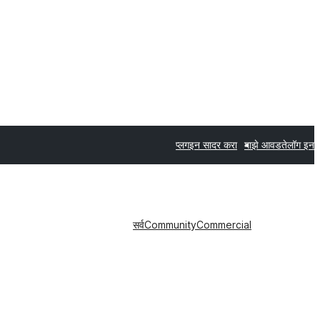
प्लगइन सादर करा
माझे आवडते
लॉग इन
सर्व
Community
Commercial