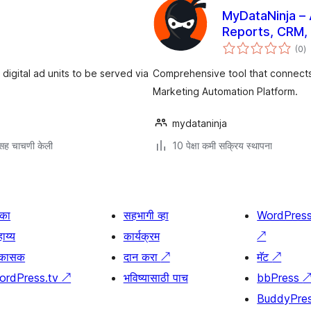
MyDataNinja –
Reports, CRM, 
एक
(0
)
मू
 digital ad units to be served via
Comprehensive tool that connect
Marketing Automation Platform.
mydataninja
सह चाचणी केली
10 पेक्षा कमी सक्रिय स्थापना
िका
सहभागी व्हा
WordPres
ाय्य
कार्यक्रम
↗
िकासक
दान करा
↗
मॅट
↗
ordPress.tv
↗
भविष्यासाठी पाच
bbPress
BuddyPre