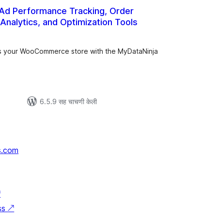
 Ad Performance Tracking, Order
Analytics, and Optimization Tools
ूण
ल्यांकन
s your WooCommerce store with the MyDataNinja
6.5.9 सह चाचणी केली
s.com
↗
ss
↗