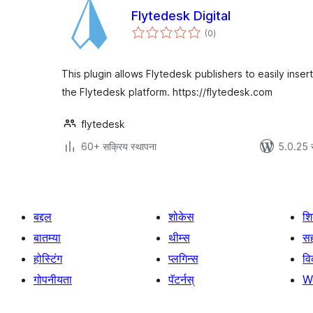
Flytedesk Digital
एकूण
(0
)
मूल्यांकन
This plugin allows Flytedesk publishers to easily insert
the Flytedesk platform. https://flytedesk.com
flytedesk
60+ सक्रिय स्थापना
5.0.25 
बद्दल
शोकेस
श
बातम्या
थीम्स
सह
होस्टिंग
प्लगिन्स
व
गोपनीयता
पॅटर्नस्
W