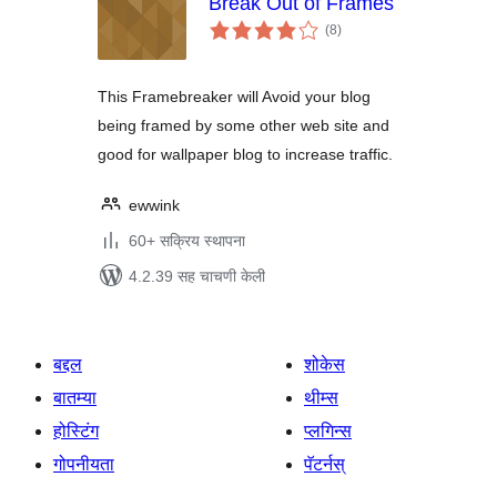
Break Out of Frames
एकूण
(8
)
मूल्यांकन
This Framebreaker will Avoid your blog
being framed by some other web site and
good for wallpaper blog to increase traffic.
ewwink
60+ सक्रिय स्थापना
4.2.39 सह चाचणी केली
बद्दल
शोकेस
बातम्या
थीम्स
होस्टिंग
प्लगिन्स
गोपनीयता
पॅटर्नस्