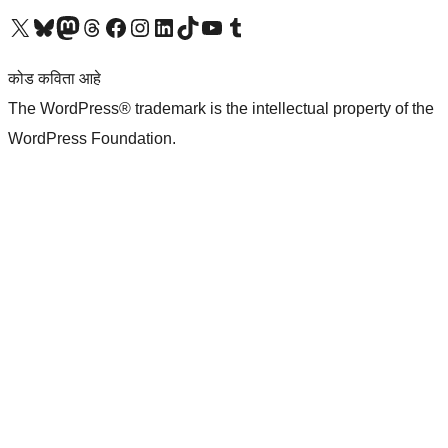
आमच्या X (एक्स) (पूर्वीचे ट्विटर) खात्याला भेट द्या
आमच्या ब्लूस्की खात्याला भेट द्या.
आमच्या Mastodon खात्याला भेट द्या.
आमच्या थ्रेड्स खात्याला भेट द्या.
आमच्या फेसबुक पेजला भेट द्या
आमच्या इंस्टाग्राम खात्याला भेट द्या
आमच्या लिंक्डइन खात्याला भेट द्या
आमच्या टिकटॉक अकाउंटला भेट द्या.
आमच्या यूट्यूब चॅनेलला भेट द्या
आमच्या टंबलर खात्याला भेट द्या.
कोड कविता आहे
The WordPress® trademark is the intellectual property of the
WordPress Foundation.