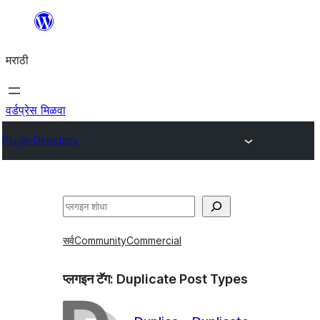
सामुग्रीवर
जा
मराठी
वर्डप्रेस मिळवा
Plugin Directory
शोधा
सर्व
Community
Commercial
प्लगइन टॅग:
Duplicate Post Types