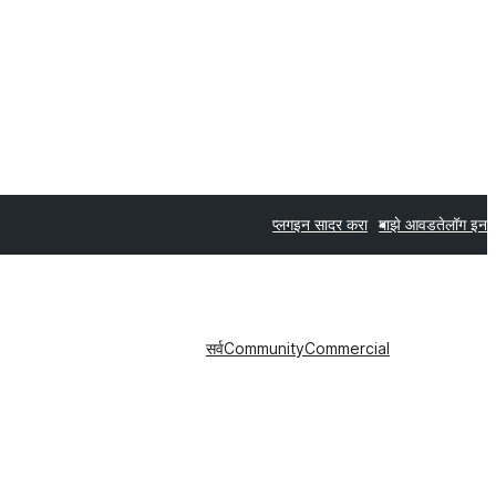
प्लगइन सादर करा
माझे आवडते
लॉग इन
सर्व
Community
Commercial