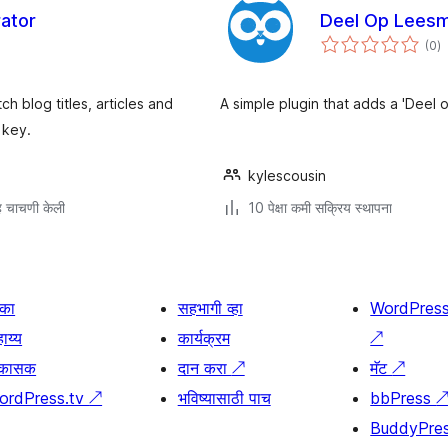
rator
Deel Op Lees
एक
(0
)
मू
 blog titles, articles and
A simple plugin that adds a 'Deel 
 key.
kylescousin
 चाचणी केली
10 पेक्षा कमी सक्रिय स्थापना
िका
सहभागी व्हा
WordPres
ाय्य
कार्यक्रम
↗
िकासक
दान करा
↗
मॅट
↗
ordPress.tv
↗
भविष्यासाठी पाच
bbPress
BuddyPre