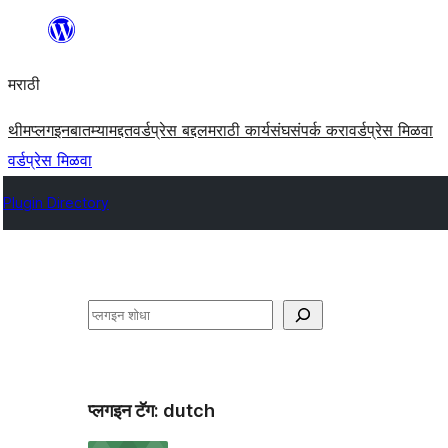
सामुग्रीवर
जा
मराठी
थीम
प्लगइन
बातम्या
मद्दत
वर्डप्रेस बद्दल
मराठी कार्यसंघ
संपर्क करा
वर्डप्रेस मिळवा
वर्डप्रेस मिळवा
Plugin Directory
शोधा
प्लगइन टॅग:
dutch