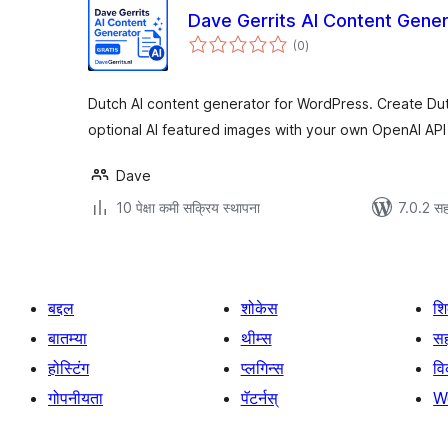
Dave Gerrits AI Content Gene
एकूण
(0
)
मूल्यांकन
Dutch AI content generator for WordPress. Create Dutch
optional AI featured images with your own OpenAI API
Dave
10 पेक्षा कमी सक्रिय स्थापना
7.0.2 सह
बद्दल
शोकेस
श
बातम्या
थीम्स
सह
होस्टिंग
प्लगिन्स
व
गोपनीयता
पॅटर्नस्
W