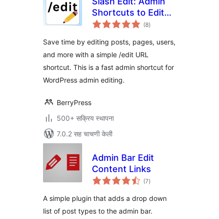
Slash Edit: Admin
Shortcuts to Edit
एकूण
Posts and Pages
(8
)
मूल्यांकन
Faster
Save time by editing posts, pages, users,
and more with a simple /edit URL
shortcut. This is a fast admin shortcut for
WordPress admin editing.
BerryPress
500+ सक्रिय स्थापना
7.0.2 सह चाचणी केली
Admin Bar Edit
Content Links
एकूण
(7
)
मूल्यांकन
A simple plugin that adds a drop down
list of post types to the admin bar.