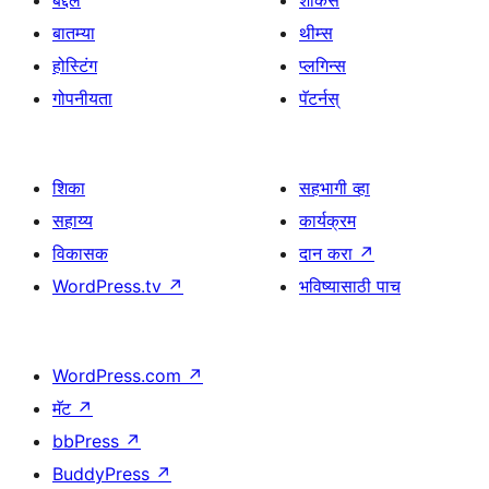
बद्दल
शोकेस
बातम्या
थीम्स
होस्टिंग
प्लगिन्स
गोपनीयता
पॅटर्नस्
शिका
सहभागी व्हा
सहाय्य
कार्यक्रम
विकासक
दान करा
↗
WordPress.tv
↗
भविष्यासाठी पाच
WordPress.com
↗
मॅट
↗
bbPress
↗
BuddyPress
↗