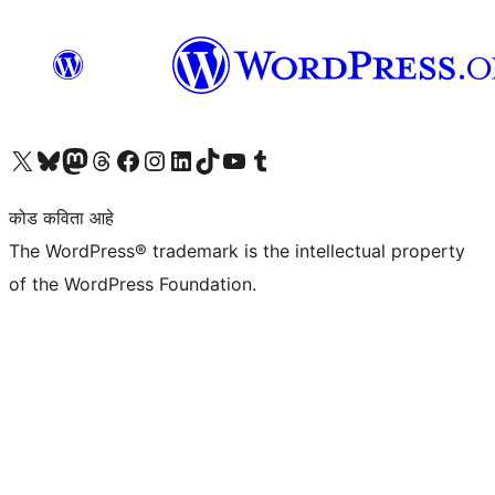
आमच्या X (एक्स) (पूर्वीचे ट्विटर) खात्याला भेट द्या
आमच्या ब्लूस्की खात्याला भेट द्या.
आमच्या Mastodon खात्याला भेट द्या.
आमच्या थ्रेड्स खात्याला भेट द्या.
आमच्या फेसबुक पेजला भेट द्या
आमच्या इंस्टाग्राम खात्याला भेट द्या
आमच्या लिंक्डइन खात्याला भेट द्या
आमच्या टिकटॉक अकाउंटला भेट द्या.
आमच्या यूट्यूब चॅनेलला भेट द्या
आमच्या टंबलर खात्याला भेट द्या.
कोड कविता आहे
The WordPress® trademark is the intellectual property
of the WordPress Foundation.