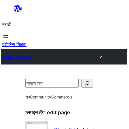
सामुग्रीवर
जा
मराठी
वर्डप्रेस मिळवा
Plugin Directory
शोधा
सर्व
Community
Commercial
प्लगइन टॅग:
edit page